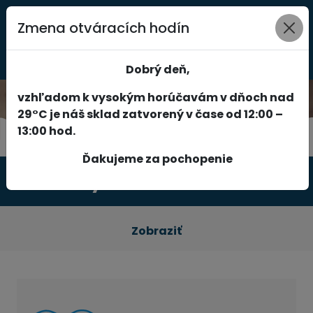
Zmena otváracích hodín
0
Dobrý deň,
vzhľadom k vysokým horúčavám v dňoch nad
29°C je náš sklad zatvorený v čase od 12:00 –
13:00 hod.
Ďakujeme za pochopenie
Produkty
Zobraziť