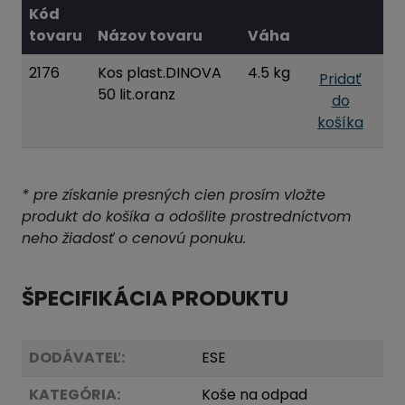
Kód
tovaru
Názov tovaru
Váha
2176
Kos plast.DINOVA
4.5 kg
Pridať
50 lit.oranz
do
košíka
* pre získanie presných cien prosím vložte
produkt do košíka a odošlite prostredníctvom
neho žiadosť o cenovú ponuku.
ŠPECIFIKÁCIA PRODUKTU
DODÁVATEĽ:
ESE
KATEGÓRIA:
Koše na odpad