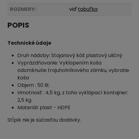
ROZMERY:
viď
tabuľka
POPIS
Technické údaje
Druh nádoby: Stojanový kôš plastový uličný
Vyprázdňovanie: Vyklopením koša
odomknutie trojuholníkového zámku, vybratie
koša
Objem : 50 lit.
Hmotnosť : 4,5 kg, z toho vyklápací kontajner:
2,5 kg
Materiál: plast - HDPE
Stĺpik nie je súčasťou dodávky.