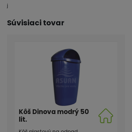
j
Súvisiaci tovar
Kôš Dinova modrý 50
lit.
Kôš plastový na odpad