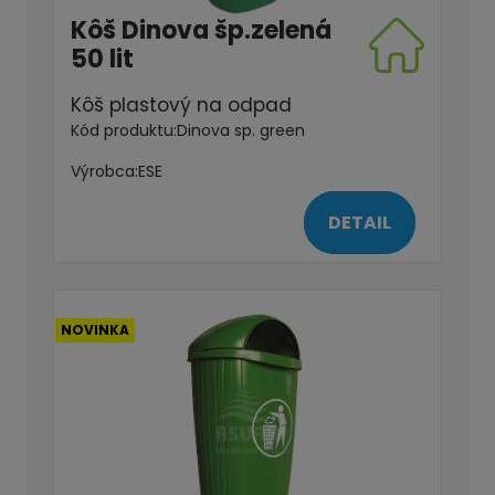
Kôš Dinova šp.zelená
50 lit
Kôš plastový na odpad
Kód produktu:
Dinova sp. green
Výrobca:
ESE
DETAIL
NOVINKA