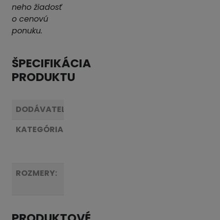
neho žiadosť
o cenovú
ponuku.
ŠPECIFIKÁCIA
PRODUKTU
DODÁVATEĽ:
SIMOP
KATEGÓRIA:
Nádoby
a
nádrže
ROZMERY:
viď
tabuľka
PRODUKTOVÉ