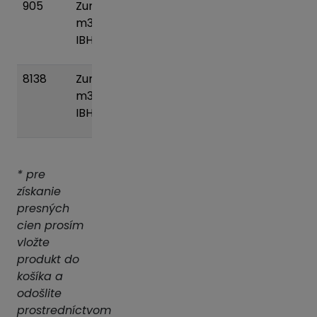
905
Zumpa 12
0 kg
Pridať
m3 plast
do
IBH
košíka
8138
Zumpa 14
0 kg
Pridať
m3 plast
do
IBH
košíka
* pre
získanie
presných
cien prosím
vložte
produkt do
košíka a
odošlite
prostredníctvom