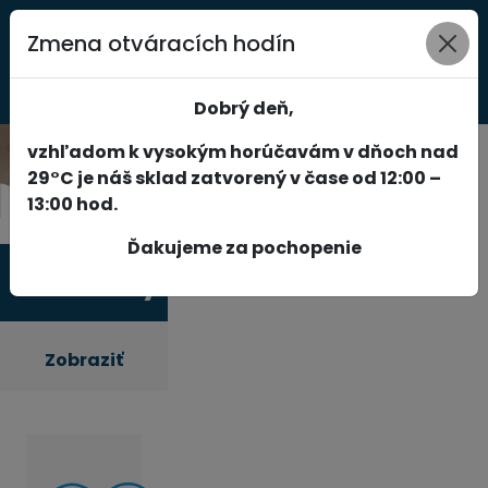
Zmena otváracích hodín
0
Dobrý deň,
vzhľadom k vysokým horúčavám v dňoch nad
29°C je náš sklad zatvorený v čase od 12:00 –
13:00 hod.
Ďakujeme za pochopenie
Produkty
Zobraziť