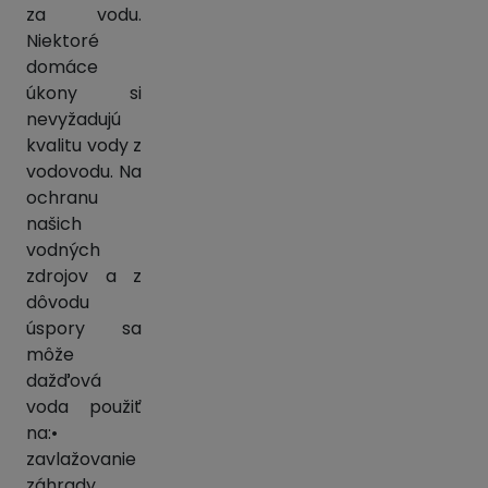
za vodu.
Niektoré
domáce
úkony si
nevyžadujú
kvalitu vody z
vodovodu. Na
ochranu
našich
vodných
zdrojov a z
dôvodu
úspory sa
môže
dažďová
voda použiť
na:•
zavlažovanie
záhrady