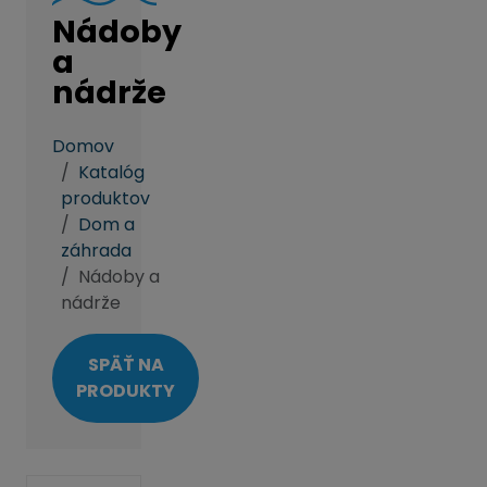
Nádoby
a
nádrže
Domov
Katalóg
produktov
Dom a
záhrada
Nádoby a
nádrže
SPÄŤ NA
PRODUKTY