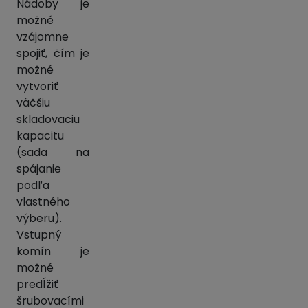
Nádoby je
možné
vzájomne
spojiť, čím je
možné
vytvoriť
väčšiu
skladovaciu
kapacitu
(sada na
spájanie
podľa
vlastného
výberu).
Vstupný
komín je
možné
predĺžiť
šrubovacími