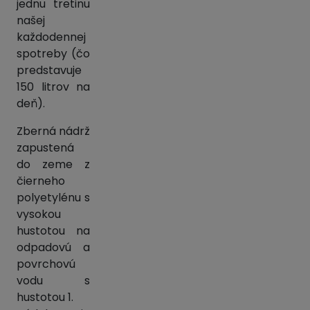
jednu tretinu
našej
každodennej
spotreby (čo
predstavuje
150 litrov na
deň).
Zberná nádrž
zapustená
do zeme z
čierneho
polyetylénu s
vysokou
hustotou na
odpadovú a
povrchovú
vodu s
hustotou 1.