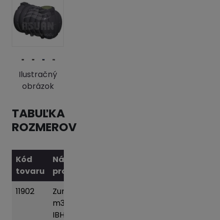
Ilustračný
obrázok
TABUĽKA
ROZMEROV
Kód
Názov
tovaru
produktu
Váha
11902
Zumpa 3
95 kg
Pridať
m3 plast
do
IBH
košíka