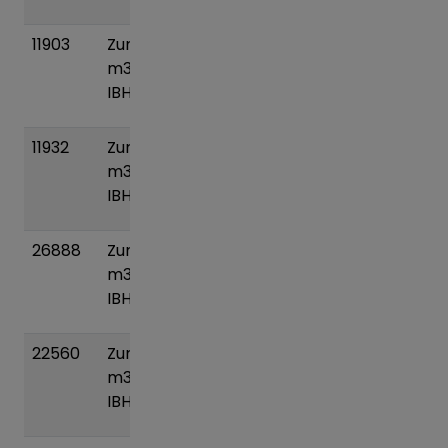
11903
Zumpa 5
170
Pridať
m3 plast
kg
do
IBH
košíka
11932
Zumpa 8
250
Pridať
m3 plast
kg
do
IBH
košíka
26888
Zumpa 6
200
Pridať
m3 plast
kg
do
IBH
košíka
22560
Zumpa 10
0 kg
Pridať
m3 plast
do
IBH
košíka