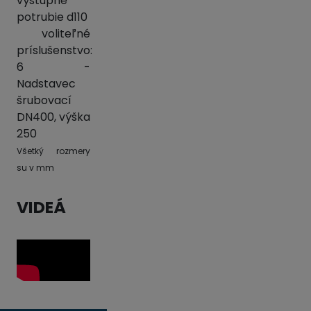
výstupné
potrubie d110
voliteľné
príslušenstvo:
6 -
Nadstavec
šrubovací
DN400, výška
250
Všetký rozmery
su v mm
VIDEÁ