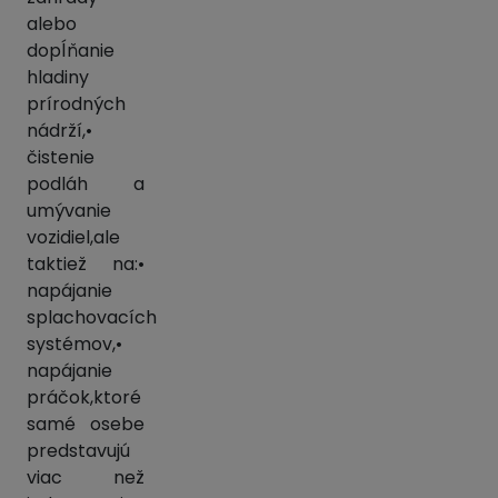
alebo
dopĺňanie
hladiny
prírodných
nádrží,•
čistenie
podláh a
umývanie
vozidiel,ale
taktiež na:•
napájanie
splachovacích
systémov,•
napájanie
práčok,ktoré
samé osebe
predstavujú
viac než