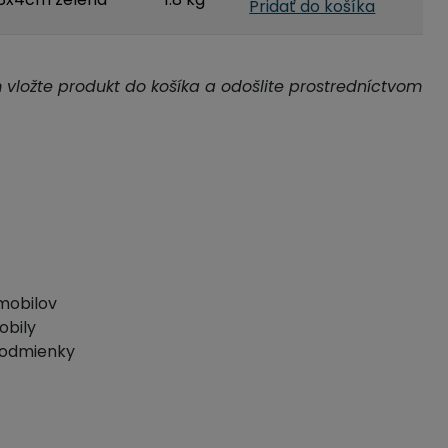
Pridať do košíka
m vložte produkt do košíka a odošlite prostredníctvom
omobilov
obily
podmienky