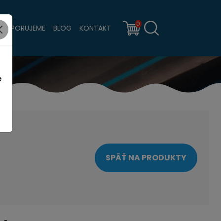
0
PODPORUJEME
BLOG
KONTAKT
e
SPÄŤ NA PRODUKTY