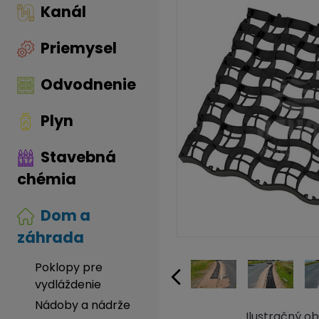
Kanál
Priemysel
Odvodnenie
Plyn
Stavebná
chémia
Dom a
záhrada
Poklopy pre
vydláždenie
Nádoby a nádrže
Ilustračný o