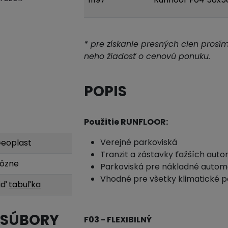
* pre získanie presných cien prosí
neho žiadosť o cenovú ponuku.
POPIS
Použitie RUNFLOOR:
Verejné parkoviská
eoplast
Tranzit a zástavky ťažších aut
ôzne
Parkoviská pre nákladné autom
Vhodné pre všetky klimatické 
iď
tabuľka
 SÚBORY
F03 - FLEXIBILNÝ