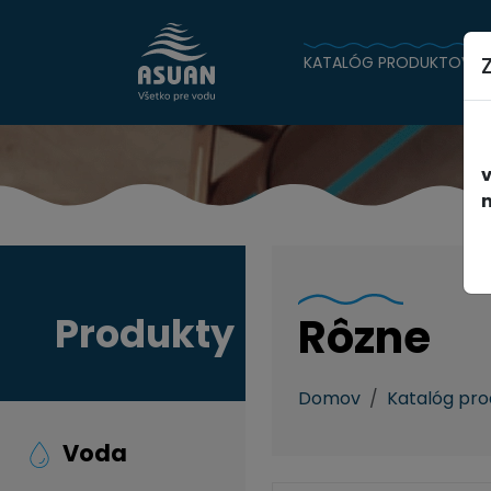
KATALÓG PRODUKTOV
n
Produkty
Rôzne
Domov
Katalóg pr
Voda