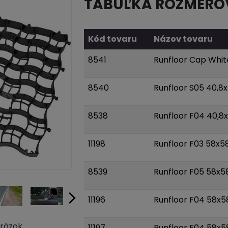
TABUĽKA ROZMERO
Kód tovaru
Názov tovaru
8541
Runfloor Cap White
8540
Runfloor S05 40,8
8538
Runfloor F04 40,8
11198
Runfloor F03 58x
8539
Runfloor F05 58x
11196
Runfloor F04 58x
brázok
11197
Runfloor F04 58x