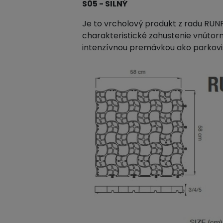
S05 - SILNÝ
Je to vrcholový produkt z radu RU
charakteristické zahustenie vnútor
intenzívnou premávkou ako parkovi