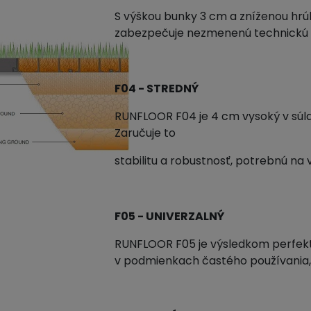
S výškou bunky 3 cm a zníženou hr
zabezpečuje nezmenenú technickú 
F04 - STREDNÝ
RUNFLOOR F04 je 4 cm vysoký v súla
Zaručuje to
stabilitu a robustnosť, potrebnú na
F05 - UNIVERZALNÝ
RUNFLOOR F05 je výsledkom perfektn
v podmienkach častého používania,