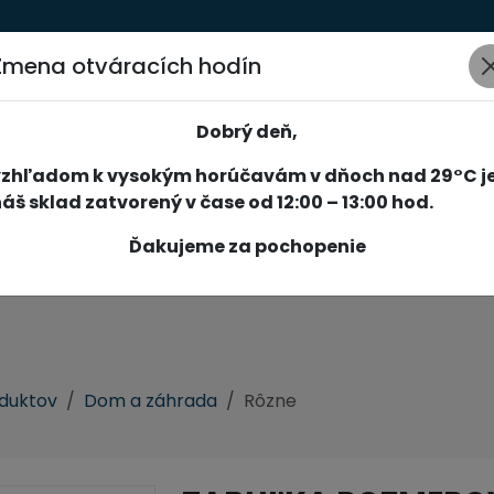
Zmena otváracích hodín
AKCIE
NOVINKY
SPOLOČNOSŤ
SLUŽBY
REFERENCIE
Dobrý deň,
vzhľadom k vysokým horúčavám v dňoch nad 29°C j
áš sklad zatvorený v čase od 12:00 – 13:00 hod.
Ďakujeme za pochopenie
oduktov
Dom a záhrada
Rôzne