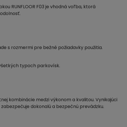
úbkou RUNFLOOR F03 je vhodná voľba, ktorá
odolnosť.
de s rozmermi pre bežné požiadavky použitia.
 všetkých typoch parkovísk.
ej kombinácie medzi výkonom a kvalitou. Vynikajúci
 zabezpečuje dokonalú a bezpečnú prevádzku.