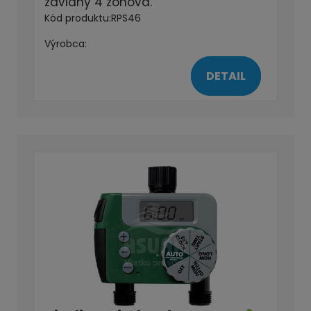
závlahy 4 zónová.
Kód produktu:
RPS46
Výrobca:
DETAIL