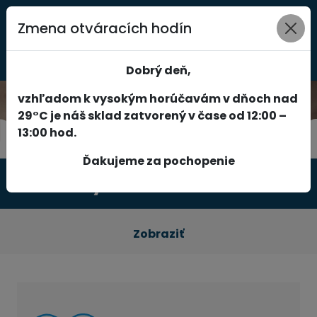
Zmena otváracích hodín
0
Dobrý deň,
vzhľadom k vysokým horúčavám v dňoch nad
29°C je náš sklad zatvorený v čase od 12:00 –
13:00 hod.
Ďakujeme za pochopenie
Produkty
Zobraziť