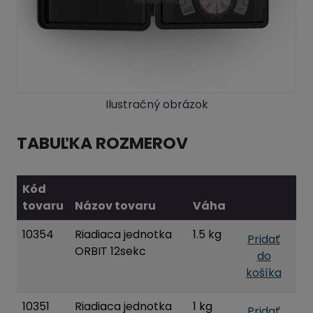
Ilustračný obrázok
TABUĽKA ROZMEROV
Kód
tovaru
Názov tovaru
Váha
10354
Riadiaca jednotka
1.5 kg
Pridať
ORBIT 12sekc
do
košíka
10351
Riadiaca jednotka
1 kg
Pridať