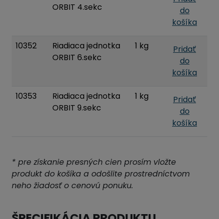
ORBIT 4.sekc
do
košíka
10352
Riadiaca jednotka
1 kg
Pridať
ORBIT 6.sekc
do
košíka
10353
Riadiaca jednotka
1 kg
Pridať
ORBIT 9.sekc
do
košíka
* pre získanie presných cien prosím vložte
produkt do košíka a odošlite prostredníctvom
neho žiadosť o cenovú ponuku.
ŠPECIFIKÁCIA PRODUKTU