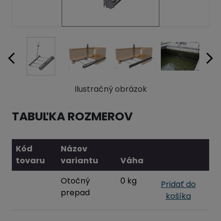
Ilustračný obrázok
TABUĽKA ROZMEROV
Kód
Názov
tovaru
variantu
Váha
Otočný
0 kg
Pridať do
prepad
košíka