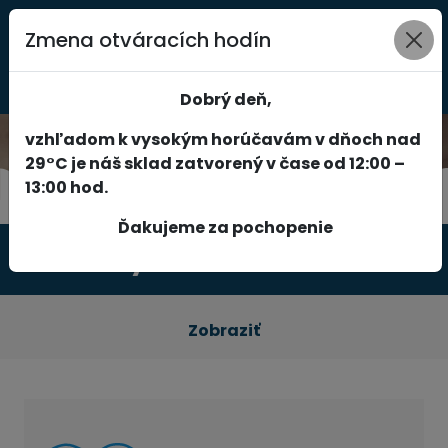
Zmena otváracích hodín
0
Dobrý deň,
vzhľadom k vysokým horúčavám v dňoch nad
29°C je náš sklad zatvorený v čase od 12:00 –
13:00 hod.
Ďakujeme za pochopenie
Produkty
Zobraziť