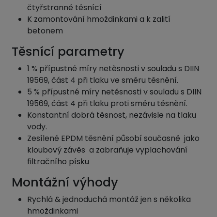
čtyřstranně těsnící
K zamontování hmoždinkami a k zalití
betonem
Těsnící parametry
1 % přípustné míry netěsnosti v souladu s DIIN
19569, část 4 při tlaku ve směru těsnění.
5 % přípustné míry netěsnosti v souladu s DIIN
19569, část 4 při tlaku proti směru těsnění.
Konstantní dobrá těsnost, nezávisle na tlaku
vody.
Zesílené EPDM těsnění působí současně jako
kloubový závěs a zabraňuje vyplachování
filtračního písku
Montážní výhody
Rychlá & jednoduchá montáž jen s několika
hmoždinkami