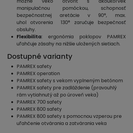
možné veko otvoriť s akoukoľvek
manipulačnou pomôckou, schopnosť
bezpečnostnej aretácie v 90°, max.
uhol otvorenia 130° zaručuje bezpečnosť
obsluhy.
Flexibilita
: ergonómia poklopov PAMREX
uľahčuje zásahy na nižšie uložených sietiach.
Dostupné varianty
PAMREX safety
PAMREX operation
PAMREX safety s vekom vyplneným betónom
PAMREX safety pre zadláždenie (pravouhlý
rám vytiahnutý až po úroveň veka)
PAMREX 700 safety
PAMREX 800 safety
PAMREX 800 safety s pomocnou vzperou pre
uľahčenie otvárania a zatvárania veka