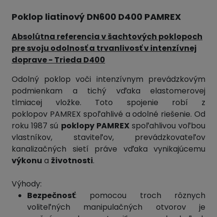
Poklop liatinový DN600 D400 PAMREX
Absolútna referencia v šachtových poklopoch
pre svoju odolnosť a trvanlivosť v
intenzívnej
doprave
- Trieda D400
Odolný poklop voči intenzívnym prevádzkovým
podmienkam a tichý vďaka elastomerovej
tlmiacej vložke. Toto spojenie robí z
poklopov PAMREX spoľahlivé a odolné riešenie.
Od
roku 1987 sú
poklopy PAMREX
spoľahlivou voľbou
vlastníkov, staviteľov, prevádzkovateľov
kanalizačných sietí práve vďaka vynikajúcemu
výkonu
a
životnosti
.
Výhody:
Bezpečnosť
: pomocou troch rôznych
voliteľných manipulačných otvorov je