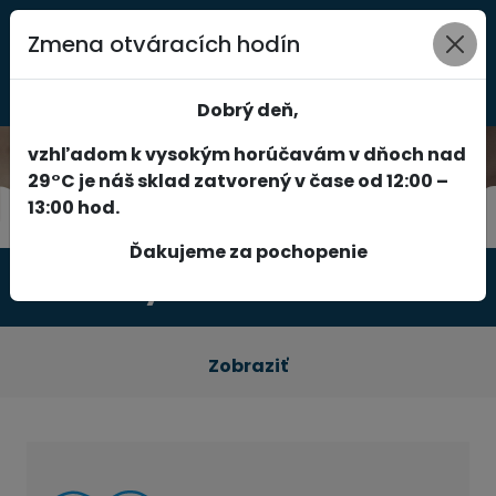
Zmena otváracích hodín
0
Dobrý deň,
vzhľadom k vysokým horúčavám v dňoch nad
29°C je náš sklad zatvorený v čase od 12:00 –
13:00 hod.
Ďakujeme za pochopenie
Produkty
Zobraziť