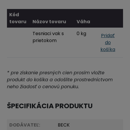
Kód
tovaru
Názov tovaru
Váha
Tesniaci vak s
0 kg
Pridať
prietokom
do
košíka
* pre získanie presných cien prosím vložte
produkt do košíka a odošlite prostredníctvom
neho žiadosť o cenovú ponuku.
ŠPECIFIKÁCIA PRODUKTU
DODÁVATEĽ:
BECK