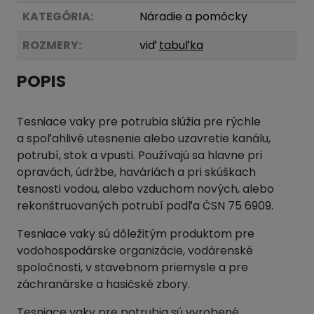
KATEGÓRIA:
Náradie a pomôcky
ROZMERY:
viď
tabuľka
POPIS
Tesniace vaky pre potrubia slúžia pre rýchle
a spoľahlivé utesnenie alebo uzavretie kanálu,
potrubí, stok a vpusti. Používajú sa hlavne pri
opravách, údržbe, haváriách a pri skúškach
tesnosti vodou, alebo vzduchom nových, alebo
rekonštruovaných potrubí podľa ČSN 75 6909.
Tesniace vaky sú dôležitým produktom pre
vodohospodárske organizácie, vodárenské
spoločnosti, v stavebnom priemysle a pre
záchranárske a hasičské zbory.
Tesniace vaky pre potrubia sú vyrobené