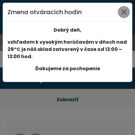
Zmena otváracích hodín
0
Dobrý deň,
vzhľadom k vysokým horúčavám v dňoch nad
29°C je náš sklad zatvorený v čase od 12:00 –
13:00 hod.
Ďakujeme za pochopenie
Produkty
Zobraziť