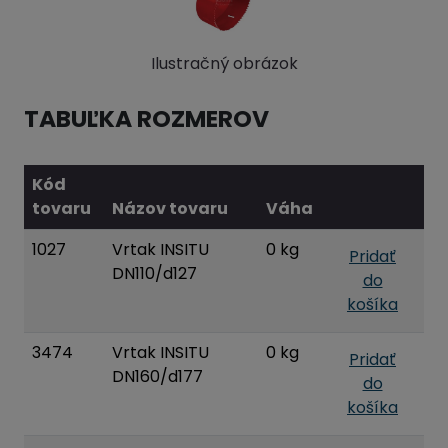
Ilustračný obrázok
TABUĽKA ROZMEROV
Kód
tovaru
Názov tovaru
Váha
1027
Vrtak INSITU
0 kg
Pridať
DN110/d127
do
košíka
3474
Vrtak INSITU
0 kg
Pridať
DN160/d177
do
košíka