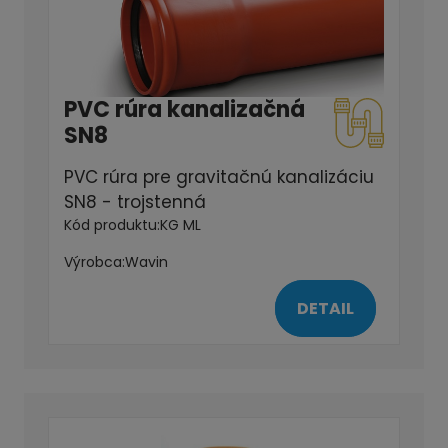
PVC rúra kanalizačná
SN8
PVC rúra pre gravitačnú kanalizáciu
SN8 - trojstenná
Kód produktu:
KG ML
Výrobca:
Wavin
DETAIL