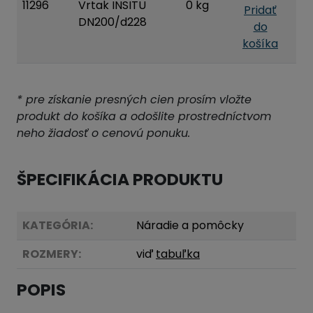
11296
Vrtak INSITU
0 kg
Pridať
DN200/d228
do
košíka
* pre získanie presných cien prosím vložte
produkt do košíka a odošlite prostredníctvom
neho žiadosť o cenovú ponuku.
ŠPECIFIKÁCIA PRODUKTU
KATEGÓRIA:
Náradie a pomôcky
ROZMERY:
viď
tabuľka
POPIS