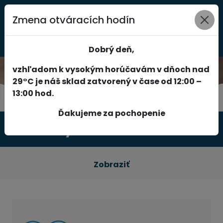
Zmena otváracích hodín
0
Dobrý deň,
vzhľadom k vysokým horúčavám v dňoch nad
29°C je náš sklad zatvorený v čase od 12:00 –
13:00 hod.
Ďakujeme za pochopenie
Produkty
Zobraziť