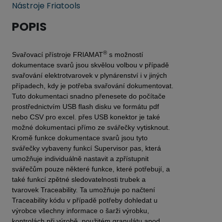
Nástroje Friatools
POPIS
®
Svařovací přístroje FRIAMAT
s možností
dokumentace svarů jsou skvělou volbou v případě
svařování elektrotvarovek v plynárenství i v jiných
případech, kdy je potřeba svařování dokumentovat.
Tuto dokumentaci snadno přenesete do počítače
prostřednictvím USB flash disku ve formátu pdf
nebo CSV pro excel. přes USB konektor je také
možné dokumentaci přímo ze svářečky vytisknout.
Kromě funkce dokumentace svarů jsou tyto
svářečky vybaveny funkcí Supervisor pas, která
umožňuje individuálně nastavit a zpřístupnit
svářečům pouze některé funkce, které potřebují, a
také funkcí zpětné sledovatelnosti trubek a
tvarovek Traceability. Ta umožňuje po načtení
Traceability kódu v případě potřeby dohledat u
výrobce všechny informace o šarži výrobku,
kontrolách při výrobě, použitém granulátu apod.