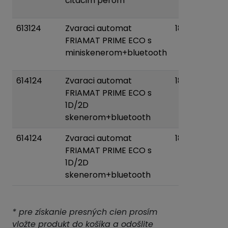
citacim perom
koš
613124
Zvaraci automat
18 kg
Pri
FRIAMAT PRIME ECO s
d
miniskenerom+bluetooth
koš
614124
Zvaraci automat
18 kg
Pri
FRIAMAT PRIME ECO s
d
1D/2D
koš
skenerom+bluetooth
614124
Zvaraci automat
18 kg
Pri
FRIAMAT PRIME ECO s
d
1D/2D
koš
skenerom+bluetooth
* pre získanie presných cien prosím
vložte produkt do košíka a odošlite