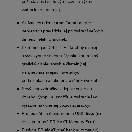
požiadaviek týchto výrobcov na výkon
zváracieho prístroja)
Aktívne chladenie transformátora pre
nepretržitú prevádzku aj pri zváraní veľkých
dimenzií elektrotaroviek.
Extrémne jasný 4.3‘‘ TFT farebný displej
s vysokým rozlíšením. Vysoko kontrastný
grafický displej zostáva čitateľný aj
v najnepriaznivejších svetelných
podmienkach a takmer z akéhokoľvek uhlu.
Nový tvar zváračky sa lepšie vojde do
úzkeho výkopu a umožňuje zváranie i vo
výrazne naklonenej pozícií zváračky.
Prenos dát na štandardnom USB disku (nie
je už potrebná FRIAMAT Memory Stick).
Funkcia FRIAMAT preCheck automatický