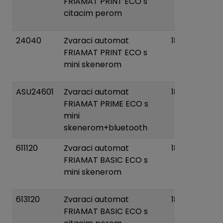
FRIAMAT PRINT ECO s
d
citacim perom
koš
24040
Zvaraci automat
18 kg
Pri
FRIAMAT PRINT ECO s
d
mini skenerom
koš
ASU24601
Zvaraci automat
18 kg
Pri
FRIAMAT PRIME ECO s
d
mini
koš
skenerom+bluetooth
611120
Zvaraci automat
18 kg
Pri
FRIAMAT BASIC ECO s
d
mini skenerom
koš
613120
Zvaraci automat
18 kg
Pri
FRIAMAT BASIC ECO s
d