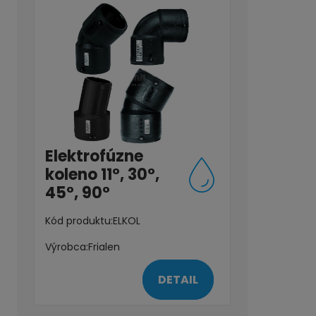
Elektrofúzne
koleno 11°, 30°,
45°, 90°
Kód produktu:
ELKOL
Výrobca:
Frialen
DETAIL