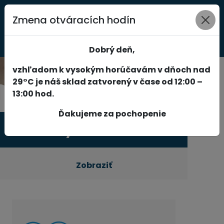
Zmena otváracích hodín
0
Dobrý deň,
vzhľadom k vysokým horúčavám v dňoch nad
29°C je náš sklad zatvorený v čase od 12:00 –
13:00 hod.
Ďakujeme za pochopenie
Produkty
Zobraziť