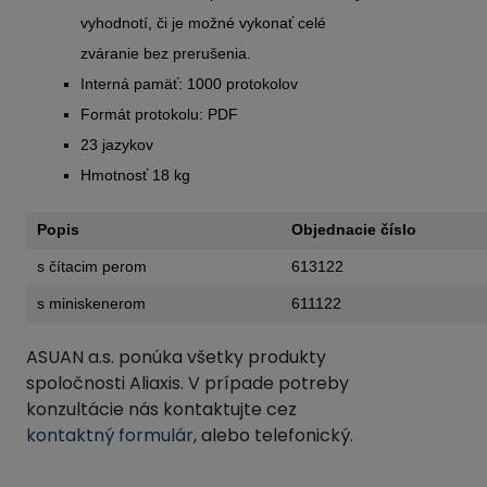
vyhodnotí, či je možné vykonať celé
zváranie bez prerušenia.
Interná pamäť: 1000 protokolov
Formát protokolu: PDF
23 jazykov
Hmotnosť 18 kg
Popis
Objednacie číslo
s čítacim perom
613122
s miniskenerom
611122
ASUAN a.s. ponúka všetky produkty
spoločnosti Aliaxis. V prípade potreby
konzultácie nás kontaktujte cez
kontaktný formulár
, alebo telefonický.