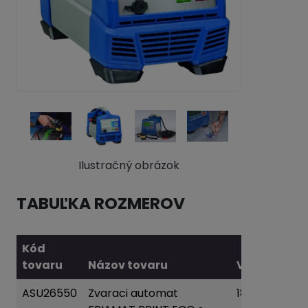
Ilustračný obrázok
TABUĽKA ROZMEROV
Kód
tovaru
Názov tovaru
Váha
ASU26550
Zvaraci automat
18 kg
Pri