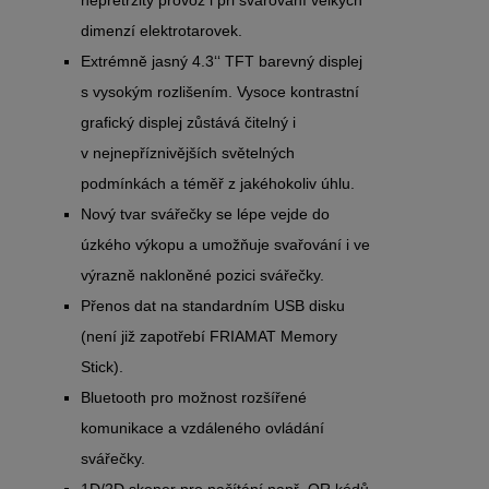
dimenzí elektrotarovek.
Extrémně jasný 4.3‘‘ TFT barevný displej
s vysokým rozlišením. Vysoce kontrastní
grafický displej zůstává čitelný i
v nejnepříznivějších světelných
podmínkách a téměř z jakéhokoliv úhlu.
Nový tvar svářečky se lépe vejde do
úzkého výkopu a umožňuje svařování i ve
výrazně nakloněné pozici svářečky.
Přenos dat na standardním USB disku
(není již zapotřebí FRIAMAT Memory
Stick).
Bluetooth pro možnost rozšířené
komunikace a vzdáleného ovládání
svářečky.
1D/2D skener pro načítání např. QR kódů.