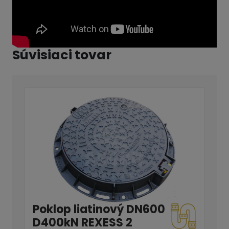
Súvisiaci tovar
Poklop liatinový DN600
D400kN REXESS 2