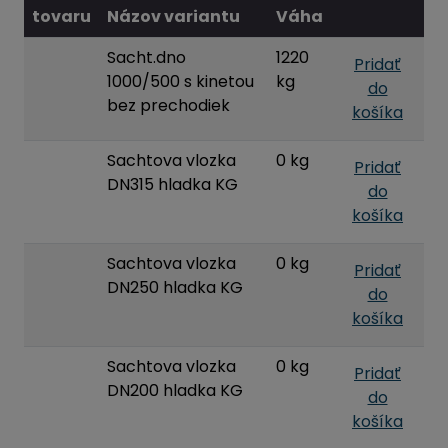
tovaru
Názov variantu
Váha
Sacht.dno
1220
Pridať
1000/500 s kinetou
kg
do
bez prechodiek
košíka
Sachtova vlozka
0 kg
Pridať
DN315 hladka KG
do
košíka
Sachtova vlozka
0 kg
Pridať
DN250 hladka KG
do
košíka
Sachtova vlozka
0 kg
Pridať
DN200 hladka KG
do
košíka