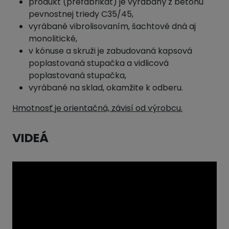
produkt (prefabrikát) je vyrábaný z betónu
pevnostnej triedy C35/45,
vyrábané vibrolisovaním, šachtové dná aj
monolitické,
v kónuse a skruži je zabudovaná kapsová
poplastovaná stupačka a vidlicová
poplastovaná stupačka,
vyrábané na sklad, okamžite k odberu.
Hmotnosť je orientačná, závisí od výrobcu.
VIDEÁ