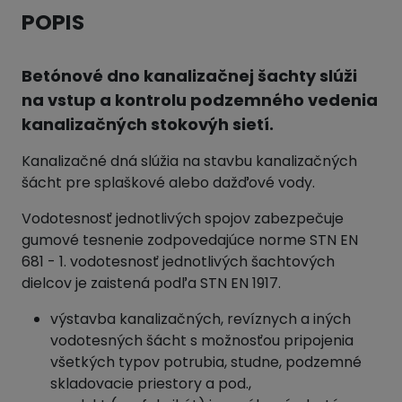
POPIS
Betónové dno kanalizačnej šachty slúži
na vstup a kontrolu podzemného vedenia
kanalizačných stokovýh sietí.
Kanalizačné dná slúžia na stavbu kanalizačných
šácht pre splaškové alebo dažďové vody.
Vodotesnosť jednotlivých spojov zabezpečuje
gumové tesnenie zodpovedajúce norme STN EN
681 - 1. vodotesnosť jednotlivých šachtových
dielcov je zaistená podľa STN EN 1917.
výstavba kanalizačných, revíznych a iných
vodotesných šácht s možnosťou pripojenia
všetkých typov potrubia, studne, podzemné
skladovacie priestory a pod.,