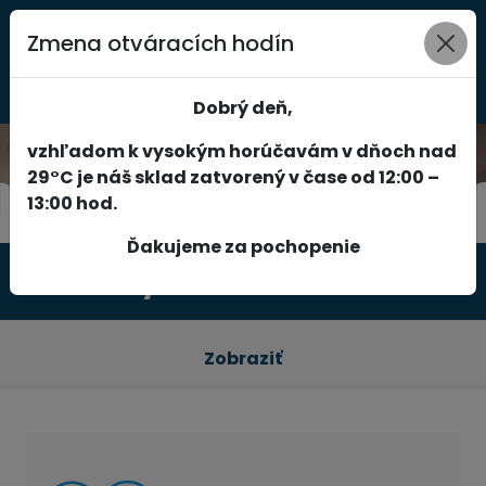
Zmena otváracích hodín
0
Dobrý deň,
vzhľadom k vysokým horúčavám v dňoch nad
29°C je náš sklad zatvorený v čase od 12:00 –
13:00 hod.
Ďakujeme za pochopenie
Produkty
Zobraziť