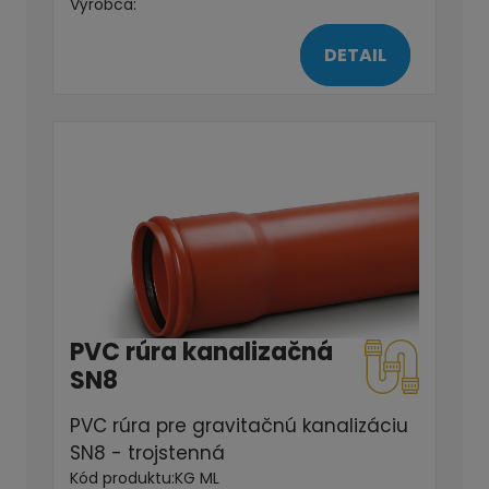
Výrobca:
DETAIL
PVC rúra kanalizačná
SN8
PVC rúra pre gravitačnú kanalizáciu
SN8 - trojstenná
Kód produktu:
KG ML