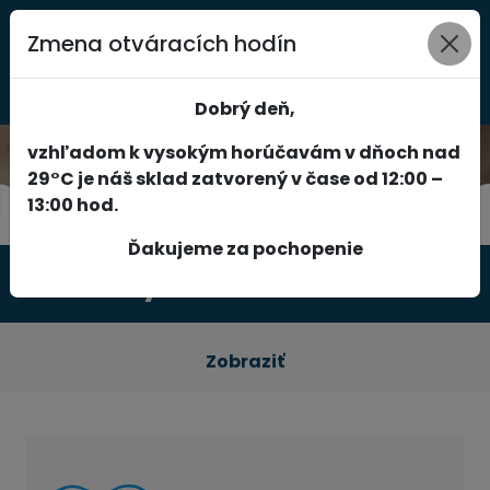
Zmena otváracích hodín
0
Dobrý deň,
vzhľadom k vysokým horúčavám v dňoch nad
29°C je náš sklad zatvorený v čase od 12:00 –
13:00 hod.
Ďakujeme za pochopenie
Produkty
Zobraziť