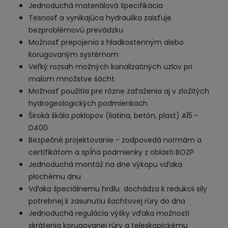
Jednoduchá materiálová špecifikácia
Tesnosť a vynikajúca hydraulika zaisťuje
bezproblémovú prevádzku
Možnosť prepojenia s hladkostenným alebo
korugovaným systémom
Veľký rozsah možných kanalizačných uzlov pri
malom množstve šácht
Možnosť použitia pre rôzne zaťaženia aj v zložitých
hydrogeologických podmienkach
Široká škála poklopov (liatina, betón, plast) A15 -
D400
Bezpečné projektovanie - zodpovedá normám a
certifikátom a spĺňa podmienky z oblasti BOZP
Jednoduchá montáž na dne výkopu vďaka
plochému dnu
Vďaka špeciálnemu hrdlu dochádza k redukcii sily
potrebnej k zasunutiu šachtovej rúry do dna
Jednoduchá regulácia výšky vďaka možnosti
skrátenia korugovanej rúry a teleskopickému