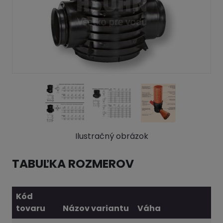
Ilustračný obrázok
TABUĽKA ROZMEROV
Kód
tovaru
Názov variantu
Váha