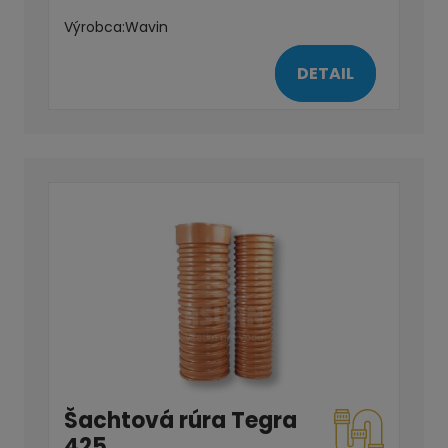
Výrobca:
Wavin
DETAIL
Šachtová rúra Tegra
425