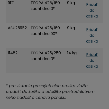
9121
TEGRA 425/160
9 kg
Pridať
sacht.dno 0°
do
košíka
ASU25952
TEGRA 425/160
9 kg
Pridať
sacht.dno 90°
do
košíka
11482
TEGRA 425/250
14 kg
Pridať
sacht.dno 0°
do
košíka
* pre získanie presných cien prosím vložte
produkt do košíka a odošlite prostredníctvom
neho žiadosť o cenovú ponuku.