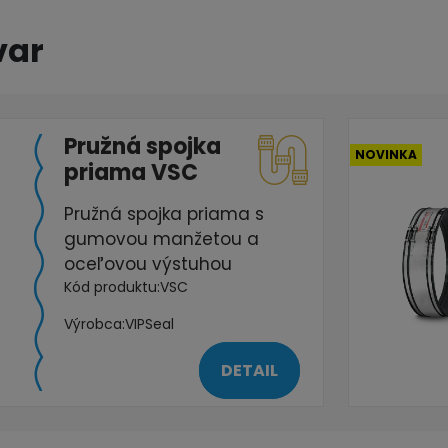
var
Pružná spojka
NOVINKA
priama VSC
Pružná spojka priama s
gumovou manžetou a
oceľovou výstuhou
Kód produktu:
VSC
Výrobca:
VIPSeal
DETAIL