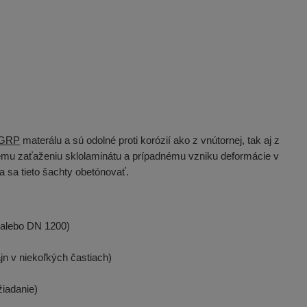
GRP
materálu a sú odolné proti korózií ako z vnútornej, tak aj z
nému zaťaženiu sklolaminátu a prípadnému vzniku deformácie v
 sa tieto šachty obetónovať.
 alebo DN 1200)
jn v niekoľkých častiach)
žiadanie)