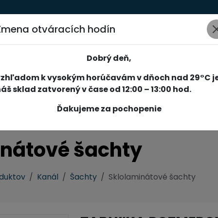
Zmena otváracích hodín
AKCIE
NOVINKY
SPOLOČNOSŤ
SLUŽBY
REFERENCIE
Dobrý deň,
vzhľadom k vysokým horúčavám v dňoch nad 29°C j
áš sklad zatvorený v čase od 12:00 – 13:00 hod.
Ďakujeme za pochopenie
inátové šachty
oduktov
Kanál
Šachty
Sklolaminátové šachty