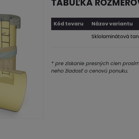
TABUĽKA ROZMERO
Kód tovaru
Názov variantu
Sklolaminátová tan
* pre získanie presných cien prosí
neho žiadosť o cenovú ponuku.