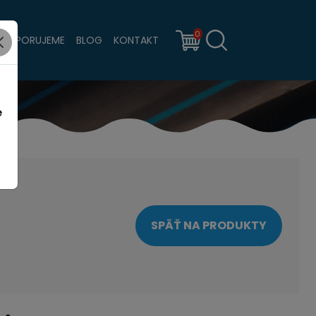
0
PODPORUJEME
BLOG
KONTAKT
e
SPÄŤ NA PRODUKTY