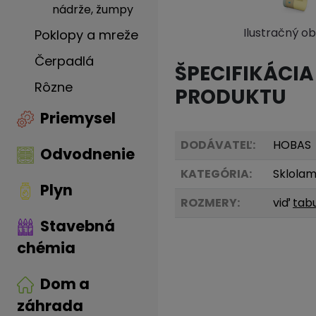
nádrže, žumpy
Ilustračný o
Poklopy a mreže
Čerpadlá
ŠPECIFIKÁCIA
Rôzne
PRODUKTU
Priemysel
DODÁVATEĽ:
HOBAS
Odvodnenie
KATEGÓRIA:
Sklolam
Plyn
ROZMERY:
viď
tab
Stavebná
chémia
Dom a
záhrada