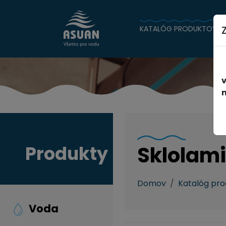
KATALÓG PRODUKTOV
n
Produkty
Sklolam
Domov
Katalóg pr
Voda