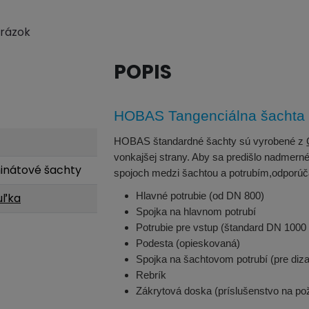
brázok
POPIS
HOBAS Tangenciálna šachta
HOBAS štandardné šachty sú vyrobené z
vonkajšej strany. Aby sa predišlo nadmer
inátové šachty
spojoch medzi šachtou a potrubím,odporúča
Hlavné potrubie (od DN 800)
uľka
Spojka na hlavnom potrubí
Potrubie pre vstup (štandard DN 1000
Podesta (opieskovaná)
Spojka na šachtovom potrubí (pre diza
Rebrík
Zákrytová doska (príslušenstvo na po