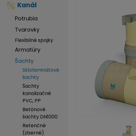
Kanál
Potrubia
Tvarovky
Flexibilné spojky
Armatúry
Šachty
Sklolaminátové
šachty
Šachty
kanalizačné
PVC, PP
Betónové
šachty DN1000
Retenčné
(zberné)