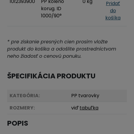
1012393900
PP koleno
0 kg
Pridať
korug. ID
do
1000/90°
košíka
* pre získanie presných cien prosím vložte
produkt do košíka a odošlite prostredníctvom
neho žiadosť o cenovú ponuku.
ŠPECIFIKÁCIA PRODUKTU
KATEGÓRIA:
PP tvarovky
ROZMERY:
viď
tabuľka
POPIS