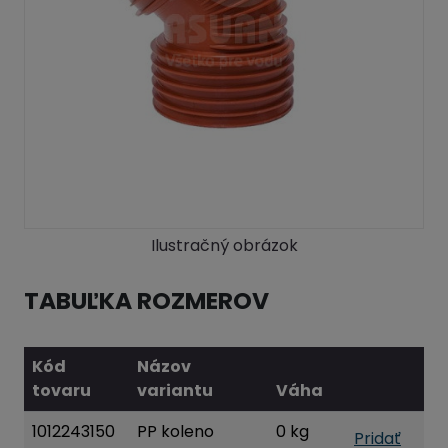
Ilustračný obrázok
TABUĽKA ROZMEROV
Kód
Názov
tovaru
variantu
Váha
1012243150
PP koleno
0 kg
Pridať