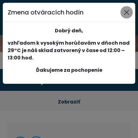
Zmena otváracích hodín
0
Dobrý deň,
vzhľadom k vysokým horúčavám v dňoch nad
29°C je náš sklad zatvorený v čase od 12:00 –
13:00 hod.
Ďakujeme za pochopenie
Produkty
Zobraziť