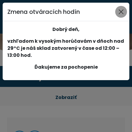
Zmena otváracích hodín
0
Dobrý deň,
vzhľadom k vysokým horúčavám v dňoch nad
29°C je náš sklad zatvorený v čase od 12:00 –
13:00 hod.
Ďakujeme za pochopenie
Produkty
Zobraziť