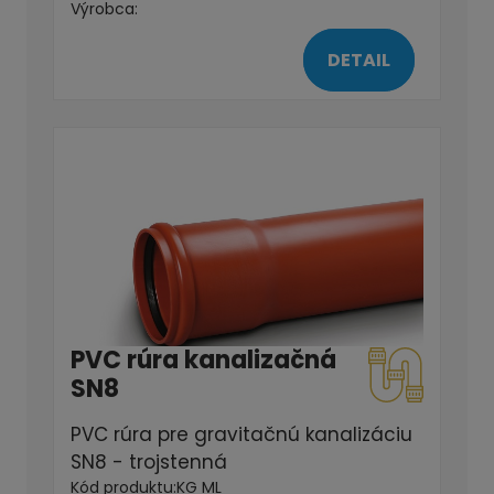
Výrobca:
DETAIL
PVC rúra kanalizačná
SN8
PVC rúra pre gravitačnú kanalizáciu
SN8 - trojstenná
Kód produktu:
KG ML