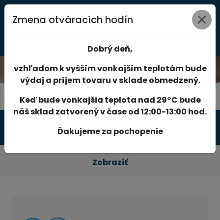
Zmena otváracích hodín
0
Dobrý deň,
vzhľadom k vyšším vonkajším teplotám bude
výdaj a príjem tovaru v sklade obmedzený.
Keď bude vonkajšia teplota nad 29°C bude
náš sklad zatvorený v čase od 12:00-13:00 hod.
Produkty
Ďakujeme za pochopenie
Zobraziť