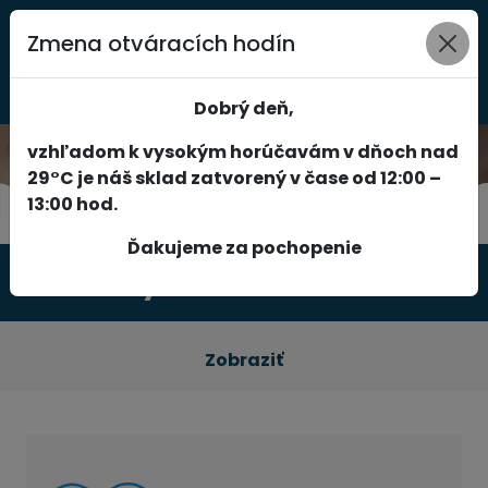
Zmena otváracích hodín
0
Dobrý deň,
vzhľadom k vysokým horúčavám v dňoch nad
29°C je náš sklad zatvorený v čase od 12:00 –
13:00 hod.
Ďakujeme za pochopenie
Produkty
Zobraziť