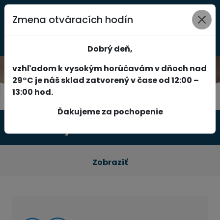
Zmena otváracích hodín
0
Dobrý deň,
vzhľadom k vysokým horúčavám v dňoch nad
29°C je náš sklad zatvorený v čase od 12:00 –
13:00 hod.
Ďakujeme za pochopenie
Produkty
Zobraziť