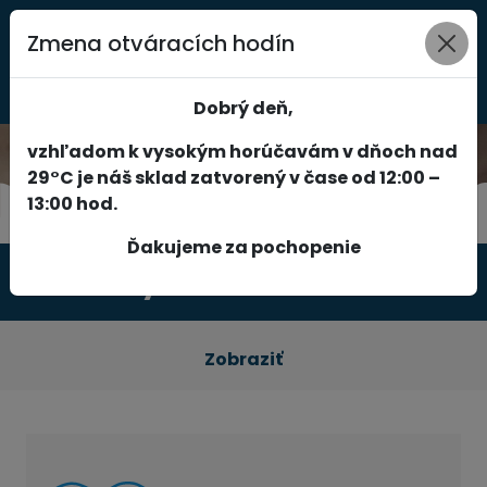
Zmena otváracích hodín
0
Dobrý deň,
vzhľadom k vysokým horúčavám v dňoch nad
29°C je náš sklad zatvorený v čase od 12:00 –
13:00 hod.
Ďakujeme za pochopenie
Produkty
Zobraziť