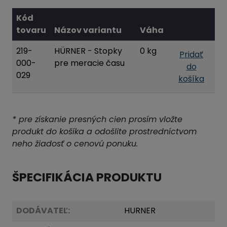
Kód
tovaru
Názov variantu
Váha
219-
HÜRNER - Stopky
0 kg
Pridať
000-
pre meracie času
do
029
košíka
* pre získanie presných cien prosím vložte
produkt do košíka a odošlite prostredníctvom
neho žiadosť o cenovú ponuku.
ŠPECIFIKÁCIA PRODUKTU
DODÁVATEĽ:
HURNER