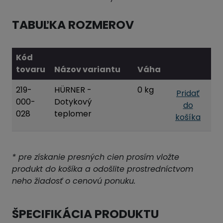
TABUĽKA ROZMEROV
Kód
tovaru
Názov variantu
Váha
219-
HÜRNER -
0 kg
Pridať
000-
Dotykový
do
028
teplomer
košíka
* pre získanie presných cien prosím vložte
produkt do košíka a odošlite prostredníctvom
neho žiadosť o cenovú ponuku.
ŠPECIFIKÁCIA PRODUKTU