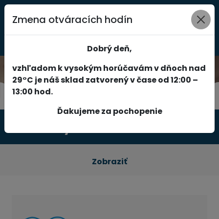
Zmena otváracích hodín
0
Dobrý deň,
vzhľadom k vysokým horúčavám v dňoch nad
29°C je náš sklad zatvorený v čase od 12:00 –
13:00 hod.
Ďakujeme za pochopenie
Produkty
Zobraziť