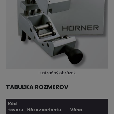
Ilustračný obrázok
TABUĽKA ROZMEROV
Kód
tovaru
Názov variantu
Váha