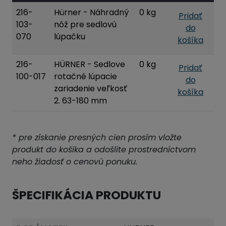
216-
Hürner - Náhradný
0 kg
Pridať
103-
nôž pre sedlovú
do
070
lúpačku
košíka
216-
HÜRNER - Sedlove
0 kg
Pridať
100-017
rotačné lúpacie
do
zariadenie veľkosť
košíka
2. 63-180 mm
* pre získanie presných cien prosím vložte
produkt do košíka a odošlite prostredníctvom
neho žiadosť o cenovú ponuku.
ŠPECIFIKÁCIA PRODUKTU