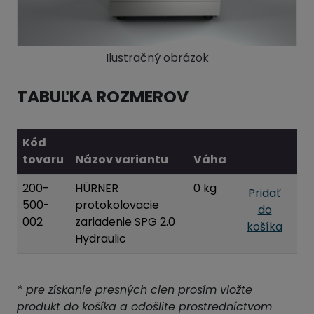
Ilustračný obrázok
TABUĽKA ROZMEROV
Kód
tovaru
Názov variantu
Váha
200-
HÜRNER
0 kg
Pridať
500-
protokolovacie
do
002
zariadenie SPG 2.0
košíka
Hydraulic
* pre získanie presných cien prosím vložte
produkt do košíka a odošlite prostredníctvom