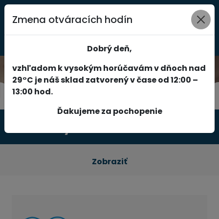
Zmena otváracích hodín
0
Dobrý deň,
vzhľadom k vysokým horúčavám v dňoch nad
29°C je náš sklad zatvorený v čase od 12:00 –
13:00 hod.
Ďakujeme za pochopenie
Produkty
Zobraziť