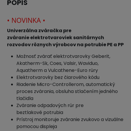
POPIS
• NOVINKA •
Univerzálna zváračka pre
zváranie elektrotvaroviek sanitárnych
rozvodov
rôznych výrobcov
na potrubie PE a PP
Možnosť zvárať elektrotvarovky Geberit,
Akatherm-Sk, Coes, Valsir, Waviduo,
Aquatherm a Vulcathene-Euro rúry
Elektrotvarovky bez čiarového kódu
Riadenie Micro-Controllerom, automatický
proces zvárania, obsluha stlačením jedného
tlačidla
Zváranie odpadových rúr pre
beztlakové potrubia
Prístroj monitoruje zváranie zvukovo a vizuálne
pomocou displeja