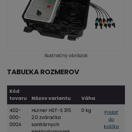
Ilustračný obrázok
TABUĽKA ROZMEROV
Kód
tovaru
Názov variantu
Váha
402-
Hürner HST-S 315
0 kg
Pridať
000-
2.0 zváračka
do
000A
sanitárnych
košíka
elektrotvaroviek