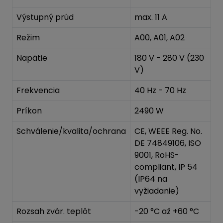
Výstupný prúd
max. 11 A
Režim
A00, A01, A02
Napätie
180 V - 280 V (230
V)
Frekvencia
40 Hz - 70 Hz
Príkon
2490 W
Schválenie/kvalita/ochrana
CE, WEEE Reg. No.
DE 74849106, ISO
9001, RoHS-
compliant, IP 54
(IP64 na
vyžiadanie)
Rozsah zvár. teplôt
-20 °C až +60 °C