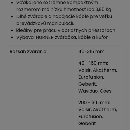
Vďaka jeho extrémne kompaktným
rozmerom má nízku hmotnosť iba 3,95 kg
Dlhé zváracie a napájacie káble pre veľkú
prevádzkovú manipuláciu
ideálny pre prácu v obtiažnych priestoroch
Výbava: HÜRNER zváračka, káble a kufor
Rozsah zvárania
40-315 mm
40 - 160 mm:
Valsir, Akatherm,
Eurofu sion,
Geberit,
Waviduo, Coes
200 - 315 mm:
Valsir, Akatherm,
Eurofusion,
Geberit