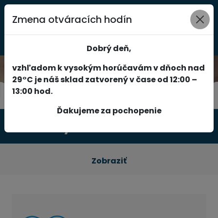
Zmena otváracích hodín
0
Dobrý deň,
vzhľadom k vysokým horúčavám v dňoch nad
29°C je náš sklad zatvorený v čase od 12:00 –
13:00 hod.
Ďakujeme za pochopenie
Produkty
Zobraziť