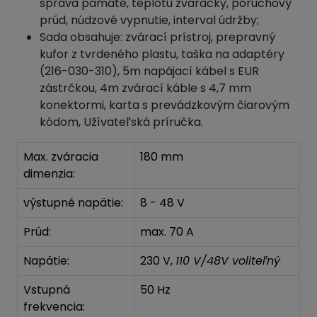
správa pamäte, teplotu zváračky, poruchový
prúd, núdzové vypnutie, interval údržby;
Sada obsahuje: zvárací prístroj, prepravný
kufor z tvrdeného plastu, taška na adaptéry
(216-030-310), 5m napájací kábel s EUR
zástrčkou, 4m zvárací káble s 4,7 mm
konektormi, karta s prevádzkovým čiarovým
kódom, Užívateľská príručka.
Max. zváracia
180 mm
dimenzia:
výstupné napätie:
8 - 48 V
Prúd:
max. 70 A
Napätie:
230 V,
110 V/48V voliteľný
Vstupná
50 Hz
frekvencia: