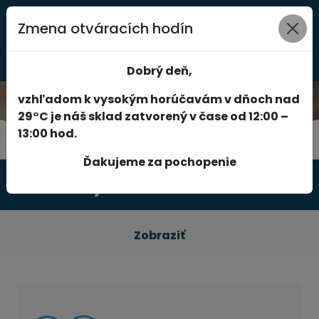
Zmena otváracích hodín
0
Dobrý deň,
vzhľadom k vysokým horúčavám v dňoch nad
29°C je náš sklad zatvorený v čase od 12:00 –
13:00 hod.
Ďakujeme za pochopenie
Produkty
Zobraziť