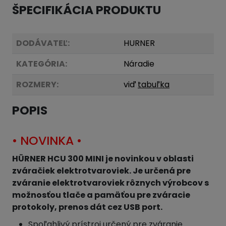
ŠPECIFIKÁCIA PRODUKTU
DODÁVATEĽ:
HURNER
KATEGÓRIA:
Náradie
ROZMERY:
viď
tabuľka
POPIS
• NOVINKA •
HÜRNER HCU 300 MINI je novinkou v oblasti
zváračiek elektrotvaroviek. Je určená pre
zváranie elektrotvaroviek rôznych výrobcov s
možnosťou tlače a pamäťou pre zváracie
protokoly, prenos dát cez USB port.
Spoľahlivý prístroj určený pre zváranie