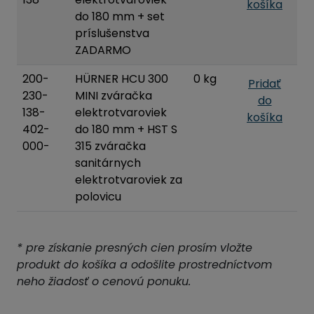
košíka
do 180 mm + set
príslušenstva
ZADARMO
200-
HÜRNER HCU 300
0 kg
Pridať
230-
MINI zváračka
do
138-
elektrotvaroviek
košíka
402-
do 180 mm + HST S
000-
315 zváračka
sanitárnych
elektrotvaroviek za
polovicu
* pre získanie presných cien prosím vložte
produkt do košíka a odošlite prostredníctvom
neho žiadosť o cenovú ponuku.