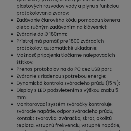
plastových rozvodov vody a plynu s funkciou
protokolovania zvarov;
Zadávanie čiarového kódu pomocou skenera
alebo ručným zadávaním na klávesnici;
Zváranie do Ø 180mm;
Prístroj má pamäť pre 1800 zváracích
protokolov, automatické ukladanie;
Možnosť pripojenia tlačiarne nalepovacích
štítkov;
Prenos protokolov na do PC cez USB port;
Zváranie s riadenou spotrebou energie;
Dynamická kontrola zváracieho prúdu (15 %);
Display s LED podsvietením s výškou znaku 5
mm;
Monitorovací systém zváračky kontroluje:
zváracie napätie, odpor zváracieho prúdu,
kontakt tvarovka-zváračka, skrat, okolitú
teplota, vstupnú frekvenciu, vstupné napätie,