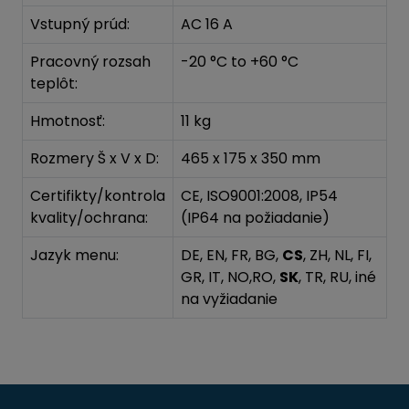
Vstupný prúd:
AC 16 A
Pracovný rozsah
-20 °C to +60 °C
teplôt:
Hmotnosť:
11 kg
Rozmery Š x V x D:
465 x 175 x 350 mm
Certifikty/kontrola
CE, ISO9001:2008, IP54
kvality/ochrana:
(IP64 na požiadanie)
Jazyk menu:
DE, EN, FR, BG,
CS
, ZH, NL, FI,
GR, IT, NO,RO,
SK
, TR, RU, iné
na vyžiadanie