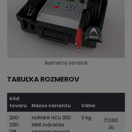
Ilustračný obrázok
TABUĽKA ROZMEROV
Kód
tovaru
Názov variantu
Váha
200-
HÜRNER HCU 300
0 kg
Pridať
230-
MINI zváračka
do
138
elektrotvaroviek