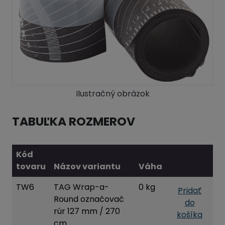
Ilustračný obrázok
TABUĽKA ROZMEROV
Kód
tovaru
Názov variantu
Váha
TW6
TAG Wrap-a-
0 kg
Pridať
Round označovač
do
rúr 127 mm / 270
košíka
cm