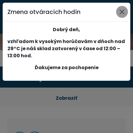
Zmena otváracích hodín
0
Dobrý deň,
vzhľadom k vysokým horúčavám v dňoch nad
29°C je náš sklad zatvorený v čase od 12:00 –
13:00 hod.
Ďakujeme za pochopenie
Produkty
Zobraziť