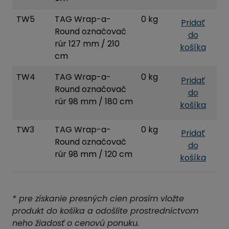
TW5
TAG Wrap-a-
0 kg
Pridať
Round označovač
do
rúr 127 mm / 210
košíka
cm
TW4
TAG Wrap-a-
0 kg
Pridať
Round označovač
do
rúr 98 mm / 180 cm
košíka
TW3
TAG Wrap-a-
0 kg
Pridať
Round označovač
do
rúr 98 mm / 120 cm
košíka
* pre získanie presných cien prosím vložte
produkt do košíka a odošlite prostredníctvom
neho žiadosť o cenovú ponuku.