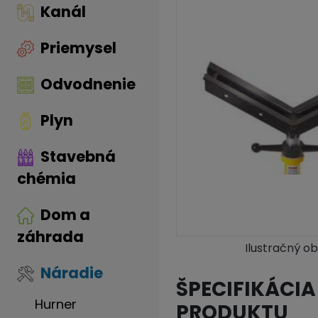
Kanál
Priemysel
Odvodnenie
Plyn
Stavebná
chémia
Dom a
záhrada
Ilustračný o
Náradie
ŠPECIFIKÁCIA
Hurner
PRODUKTU