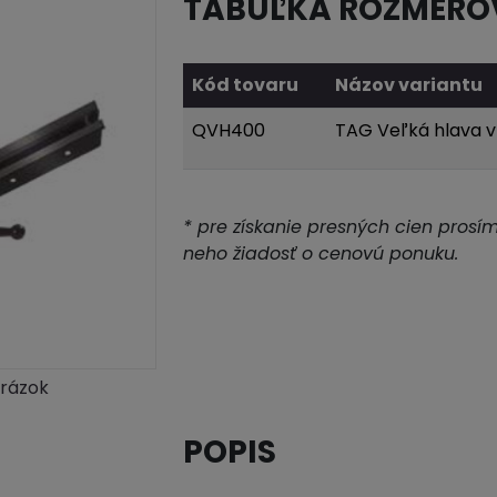
TABUĽKA ROZMERO
Kód tovaru
Názov variantu
QVH400
TAG Veľká hlava v 
* pre získanie presných cien prosí
neho žiadosť o cenovú ponuku.
brázok
POPIS