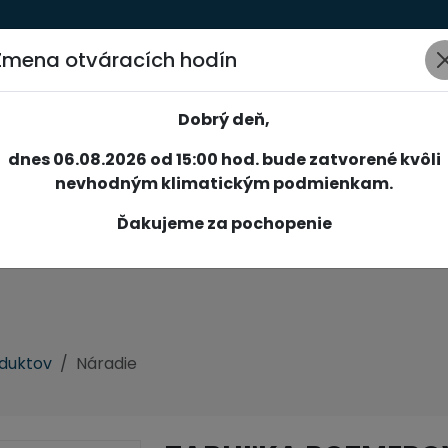
Zmena otváracích hodín
AKCIE
NOVINKY
SPOLOČNOSŤ
SLUŽBY
REFERENCIE
Dobrý deň,
dnes 06.08.2026 od 15:00 hod. bude zatvorené kvôli
nevhodným klimatickým podmienkam.
Ďakujeme za pochopenie
oduktov
Náradie