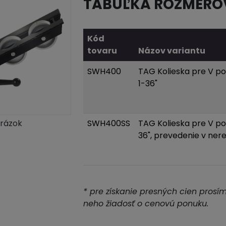
TABUĽKA ROZMERO
Kód
tovaru
Názov variantu
SWH400
TAG Kolieska pre V p
1-36"
brázok
SWH400SS
TAG Kolieska pre V po
36", prevedenie v nere
* pre získanie presných cien prosí
neho žiadosť o cenovú ponuku.