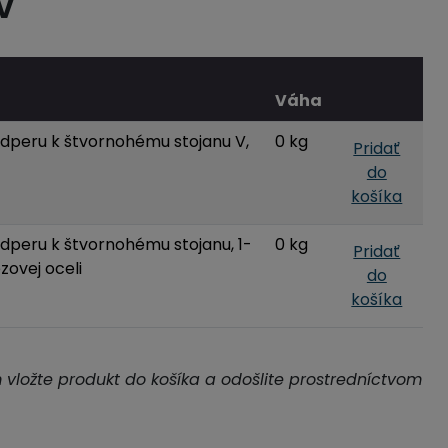
V
Váha
odperu k štvornohému stojanu V,
0 kg
Pridať
do
košíka
dperu k štvornohému stojanu, 1-
0 kg
Pridať
zovej oceli
do
košíka
m vložte produkt do košíka a odošlite prostredníctvom