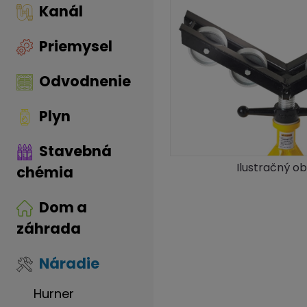
Kanál
Priemysel
Odvodnenie
Plyn
Stavebná
Ilustračný o
chémia
Dom a
záhrada
Náradie
Hurner