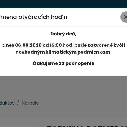
Zmena otváracích hodín
AKCIE
NOVINKY
SPOLOČNOSŤ
SLUŽBY
REFERENCIE
Dobrý deň,
dnes 06.08.2026 od 15:00 hod. bude zatvorené kvôli
nevhodným klimatickým podmienkam.
Ďakujeme za pochopenie
oduktov
Náradie