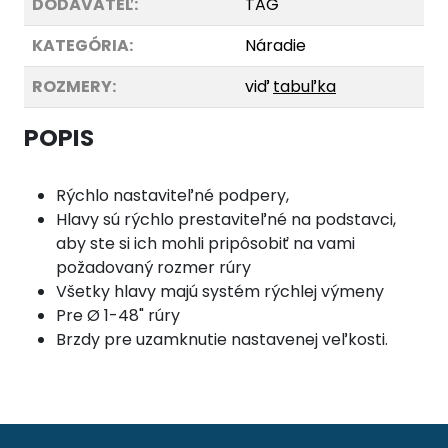
DODÁVATEĽ:
TAG
KATEGÓRIA:
Náradie
ROZMERY:
viď
tabuľka
POPIS
Rýchlo nastaviteľné podpery,
Hlavy sú rýchlo prestaviteľné na podstavci,
aby ste si ich mohli pripôsobiť na vami
požadovaný rozmer rúry
Všetky hlavy majú systém rýchlej výmeny
Pre Ø 1-48" rúry
Brzdy pre uzamknutie nastavenej veľkosti.