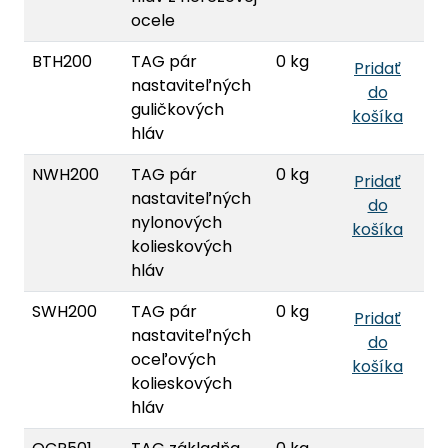
ocele
BTH200
TAG pár
0 kg
Pridať
nastaviteľných
do
guličkových
košíka
hláv
NWH200
TAG pár
0 kg
Pridať
nastaviteľných
do
nylonových
košíka
kolieskových
hláv
SWH200
TAG pár
0 kg
Pridať
nastaviteľných
do
oceľových
košíka
kolieskových
hláv