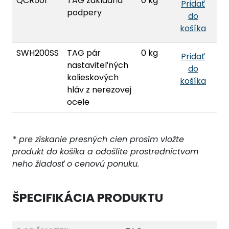
QCR501
TAG základňa
0 kg
Pridať
podpery
do
košíka
SWH200SS
TAG pár
0 kg
Pridať
nastaviteľných
do
kolieskových
košíka
hláv z nerezovej
ocele
* pre získanie presných cien prosím vložte
produkt do košíka a odošlite prostredníctvom
neho žiadosť o cenovú ponuku.
ŠPECIFIKÁCIA PRODUKTU