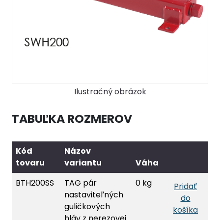
Ilustračný obrázok
TABUĽKA ROZMEROV
Kód
Názov
tovaru
variantu
Váha
BTH200SS
TAG pár
0 kg
Pridať
nastaviteľných
do
guličkových
košíka
hláv z nerezovej