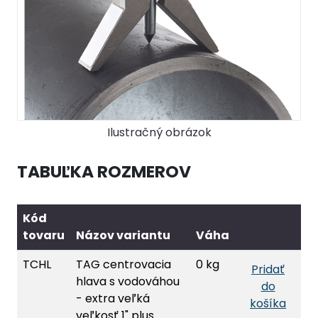
Ilustračný obrázok
TABUĽKA ROZMEROV
Kód
tovaru
Názov variantu
Váha
TCHL
TAG centrovacia
0 kg
Pridať
hlava s vodováhou
do
- extra veľká
košíka
veľkosť 1" plus