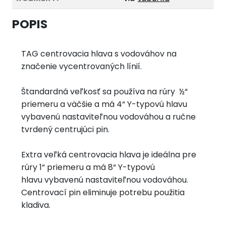
POPIS
TAG centrovacia hlava s vodováhov na
značenie vycentrovaných línií.
Štandardná veľkosť sa používa na rúry ½“
priemeru a väčšie a má 4“ Y-typovú hlavu
vybavenú nastaviteľnou vodováhou
a ručne
tvrdený centrujúci pin.
Extra veľká centrovacia hlava je ideálna pre
rúry 1“ priemeru a má 8“ Y-typovú
hlavu
vybavenú nastaviteľnou vodováhou.
Centrovací pin eliminuje potrebu použitia
kladiva.