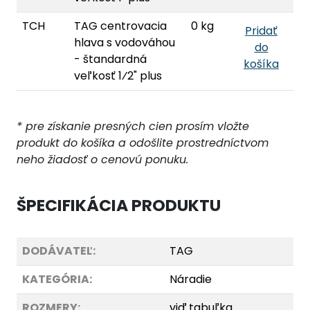
TCH
TAG centrovacia
0 kg
Pridať
hlava s vodováhou
do
- štandardná
košíka
veľkosť 1⁄2" plus
* pre získanie presných cien prosím vložte
produkt do košíka a odošlite prostredníctvom
neho žiadosť o cenovú ponuku.
ŠPECIFIKÁCIA PRODUKTU
DODÁVATEĽ:
TAG
KATEGÓRIA:
Náradie
ROZMERY:
viď
tabuľka