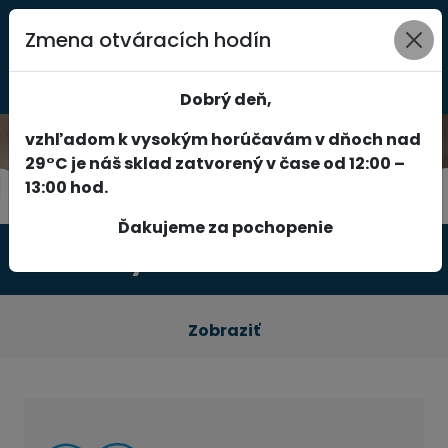
Zmena otváracích hodín
0
Dobrý deň,
vzhľadom k vysokým horúčavám v dňoch nad
29°C je náš sklad zatvorený v čase od 12:00 –
13:00 hod.
Ďakujeme za pochopenie
Produkty
Zobraziť