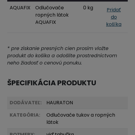
AQUAFIX
Odlučovače
0 kg
Pridať
ropných látok
do
AQUAFIX
košíka
* pre získanie presných cien prosím vložte
produkt do košíka a odošlite prostredníctvom
neho žiadosť o cenovú ponuku.
ŠPECIFIKÁCIA PRODUKTU
DODÁVATEĽ:
HAURATON
KATEGÓRIA:
Odlučovače tukov a ropných
látok
ROZMERY:
viď
tabuľka