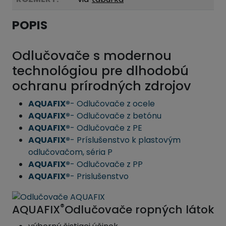
POPIS
Odlučovače s modernou
technológiou pre dlhodobú
ochranu prírodných zdrojov
AQUAFIX®
- Odlučovače z ocele
AQUAFIX®
- Odlučovače z betónu
AQUAFIX®
- Odlučovače z PE
AQUAFIX®
- Príslušenstvo k plastovým
odlučovačom, séria P
AQUAFIX®
- Odlučovače z PP
AQUAFIX®
- Prislušenstvo
®
AQUAFIX
Odlučovače ropných látok