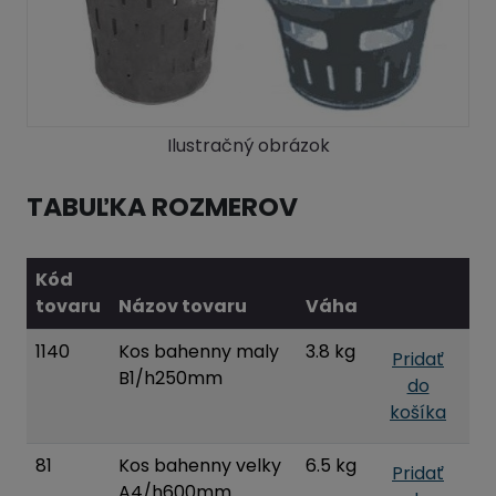
Ilustračný obrázok
TABUĽKA ROZMEROV
Kód
tovaru
Názov tovaru
Váha
1140
Kos bahenny maly
3.8 kg
Pridať
B1/h250mm
do
košíka
81
Kos bahenny velky
6.5 kg
Pridať
A4/h600mm