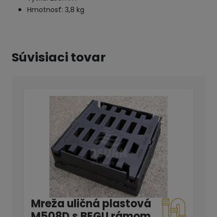
Hmotnosť: 3,8 kg
Súvisiaci tovar
Mreža uličná plastová
M508D s BEGU rámom