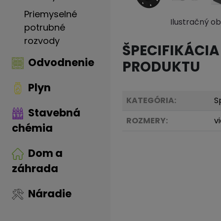
Priemyselné
Ilustračný o
potrubné
rozvody
ŠPECIFIKÁCIA
Odvodnenie
PRODUKTU
Plyn
KATEGÓRIA:
S
Stavebná
ROZMERY:
v
chémia
Dom a
záhrada
Náradie