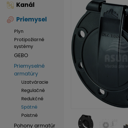
Kanál
Priemysel
Plyn
Protipožiarné
systémy
GEBO
Priemyselné
armatúry
Uzatváracie
Regulačné
Redukčné
Spätné
Poistné
Pohony armatúr