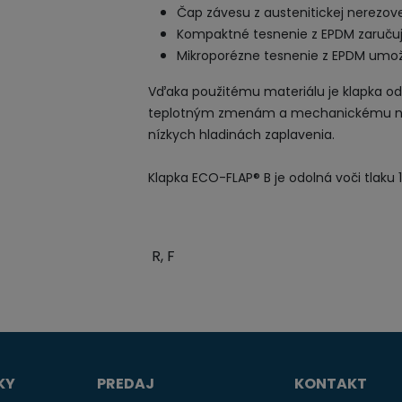
Čap
závesu
z
austenitickej
nerezove
Kompaktné
tesnenie z
EPDM
zaruču
Mikroporézne
tesnenie z
EPDM
umož
Vďaka použitému
materiálu je
klapka
od
teplotným
zmenám
a
mechanickému
nízkych hladinách
zaplavenia
.
Klapka
ECO
-
FLAP®
B
je odolná
voči tlaku
R, F
KY
PREDAJ
KONTAKT