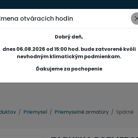
Zmena otváracích hodín
AKCIE
NOVINKY
SPOLOČNOSŤ
SLUŽBY
REFERENCIE
Dobrý deň,
dnes 06.08.2026 od 15:00 hod. bude zatvorené kvôli
nevhodným klimatickým podmienkam.
Ďakujeme za pochopenie
oduktov
Priemysel
Priemyselné armatúry
Spätné