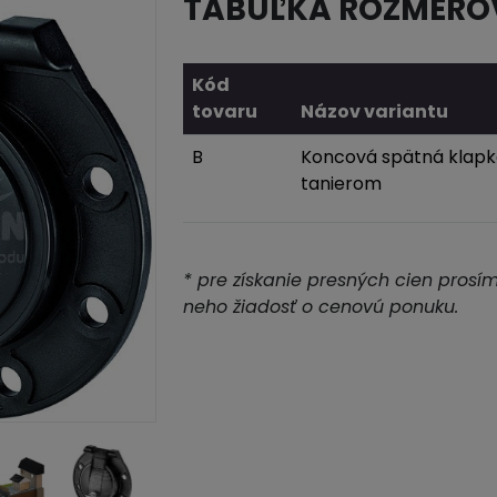
TABUĽKA ROZMERO
Kód
tovaru
Názov variantu
B
Koncová spätná klapk
tanierom
* pre získanie presných cien prosí
neho žiadosť o cenovú ponuku.