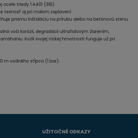
j
ocele triedy
1.4401
(
316
)
je
tesnosť
aj pri
malom
zaplavení
ňuje
priamu
inštaláciu na
prírubu
alebo
na
betónovú
stenu
olná voči
korózii
,
degradácii
ultrafialovým
žiarením
,
namáhaniu
.
Kvôli svojej
nízkej hmotnosti
funguje
už pri
10
m
vodného
stĺpca
(
1
bar
)
.
UŽITOČNÉ ODKAZY