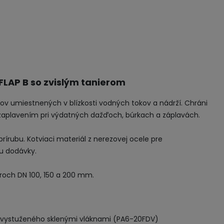
LAP B so zvislým tanierom
tov
umiestnených v
blízkosti
vodných
tokov
a nádrží
.
Chráni
zaplavením
pri
výdatných
dažďoch
,
búrkach
a záplavách
.
prírubu
.
Kotviaci materiál
z
nerezovej
ocele
pre
u
dodávky
.
roch
DN
100
,
150
a
200
mm
.
vystuženého sklenými
vláknami
(
PA6-20FDV
)