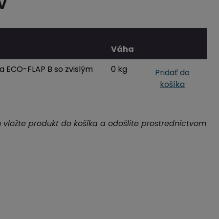
V
Váha
a ECO-FLAP B so zvislým
0 kg
Pridať do
košíka
m vložte produkt do košíka a odošlite prostredníctvom