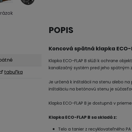
brázok
POPIS
Koncová spätná klapka ECO-F
pätné
Klapka
ECO
-
FLAP
B
slúži
k ochrane
objek
kanalizačný
systém pred
jeho
spätným
iď
tabuľka
Je
určená k inštalácii
na
stenu alebo
na
inštaláciu
na
betónovú
stenu je
súčasťo
Klapka
ECO
-
FLAP
B
je dostupná
v
prieme
Klapka
ECO
-
FLAP
B
sa skladá
z
:
Telo
a
tanier z
recyklovateľného
PA