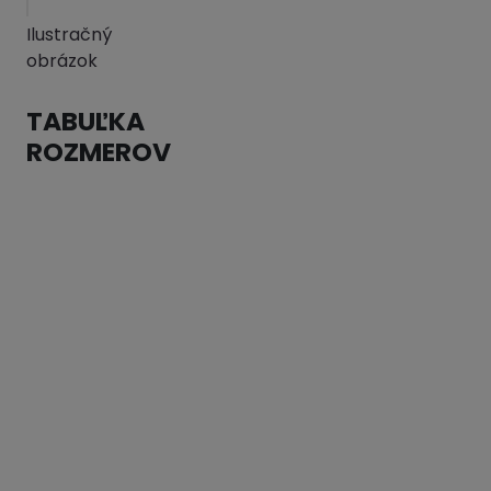
Ilustračný
obrázok
TABUĽKA
ROZMEROV
Kód
Názov
tovaru
variantu
Váha
29261
Posuvac
2.52
Pridať
domovej
kg
do
pripojky
košíka
DN 25/32
VOZ/ISO
03/85
AVK