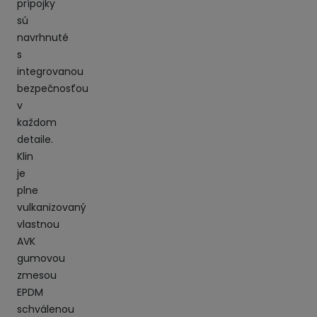
prípojky
sú
navrhnuté
s
integrovanou
bezpečnosťou
v
každom
detaile.
Klin
je
plne
vulkanizovaný
vlastnou
AVK
gumovou
zmesou
EPDM
schválenou