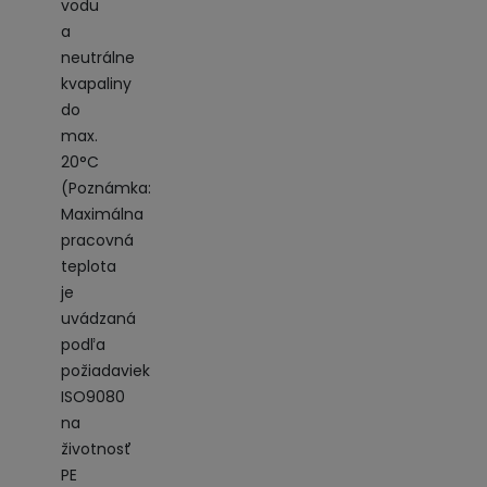
vodu
a
neutrálne
kvapaliny
do
max.
20°C
(Poznámka:
Maximálna
pracovná
teplota
je
uvádzaná
podľa
požiadaviek
ISO9080
na
životnosť
PE