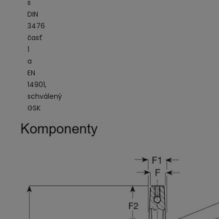
s
DIN
3476
časť
1
a
EN
14901,
schválený
GSK