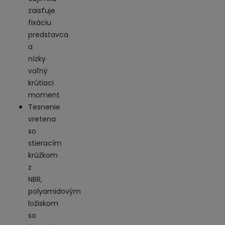
zaisťuje
fixáciu
predstavca
a
nízky
voľný
krútiaci
moment
Tesnenie
vretena
so
stieracím
krúžkom
z
NBR,
polyamidovým
ložiskom
so