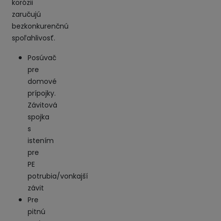
korózii
zaručujú
bezkonkurenčnú
spoľahlivosť.
Posúvač
pre
domové
prípojky.
Závitová
spojka
s
istením
pre
PE
potrubia/vonkajší
závit
Pre
pitnú