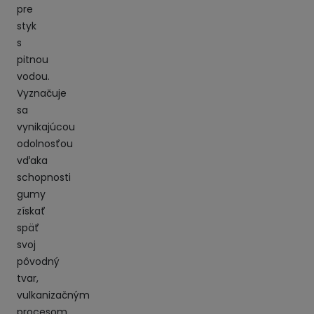
pre
styk
s
pitnou
vodou.
Vyznačuje
sa
vynikajúcou
odolnosťou
vďaka
schopnosti
gumy
získať
späť
svoj
pôvodný
tvar,
vulkanizačným
procesom