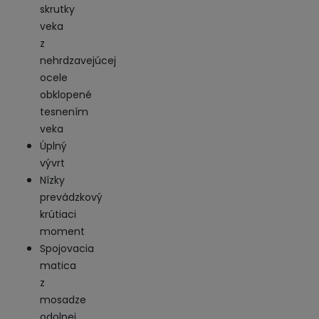
skrutky
veka
z
nehrdzavejúcej
ocele
obklopené
tesnením
veka
Úplný
vývrt
Nízky
prevádzkový
krútiaci
moment
Spojovacia
matica
z
mosadze
odolnej