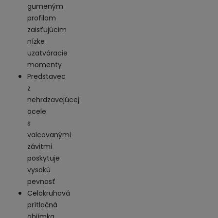
gumeným
profilom
zaisťujúcim
nízke
uzatváracie
momenty
Predstavec
z
nehrdzavejúcej
ocele
s
valcovanými
závitmi
poskytuje
vysokú
pevnosť
Celokruhová
prítlačná
objímka