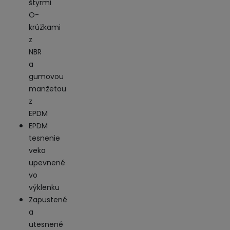
štyrmi
O-
krúžkami
z
NBR
a
gumovou
manžetou
z
EPDM
EPDM
tesnenie
veka
upevnené
vo
výklenku
Zapustené
a
utesnené