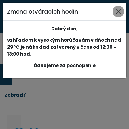
Zmena otváracích hodín
0
Dobrý deň,
vzhľadom k vysokým horúčavám v dňoch nad
29°C je náš sklad zatvorený v čase od 12:00 –
13:00 hod.
Ďakujeme za pochopenie
Produkty
Zobraziť