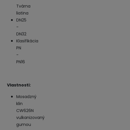
Tvárna
liatina
DN25
-
DN32
Klasifikácia
PN
-
PN16
Vlastnosti:
Mosadzný
klin
CW626N
vulkanizovaný
gumou