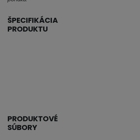
ŠPECIFIKÁCIA
PRODUKTU
DODÁVATEĽ:
AVK
KATEGÓRIA:
Posúvače
domových
prípojok
ROZMERY:
viď
tabuľka
PRODUKTOVÉ
SÚBORY