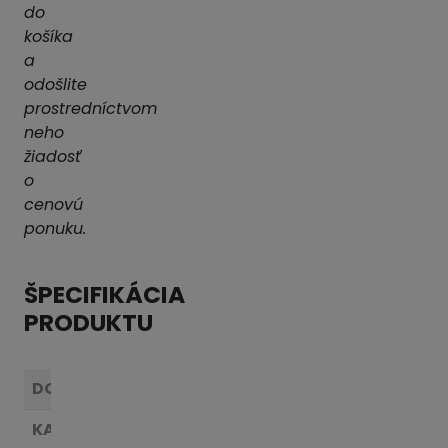
do
košíka
a
odošlite
prostredníctvom
neho
žiadosť
o
cenovú
ponuku.
ŠPECIFIKÁCIA
PRODUKTU
DODÁVATEĽ:
HAWLE
KATEGÓRIA:
Posúvače