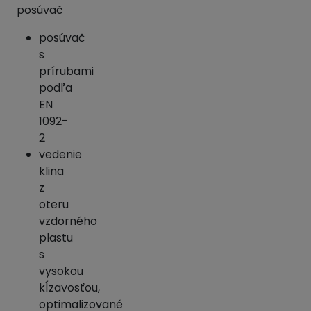
posúvač
posúvač
s
prírubami
podľa
EN
1092-
2
vedenie
klina
z
oteru
vzdorného
plastu
s
vysokou
kĺzavosťou,
optimalizované