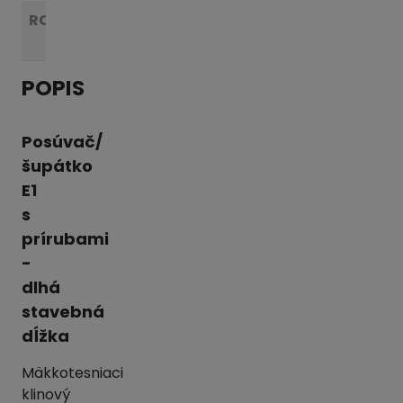
ROZMERY:
viď
tabuľka
POPIS
Posúvač/
šupátko
E1
s
prírubami
-
dlhá
stavebná
dĺžka
Mäkkotesniaci
klinový