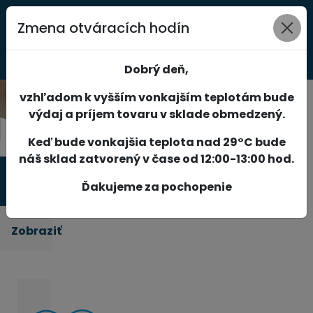
Zmena otváracích hodín
0
Dobrý deň,
vzhľadom k vyšším vonkajším teplotám bude
výdaj a príjem tovaru v sklade obmedzený.
Keď bude vonkajšia teplota nad 29°C bude
náš sklad zatvorený v čase od 12:00-13:00 hod.
Produkty
Ďakujeme za pochopenie
Zobraziť