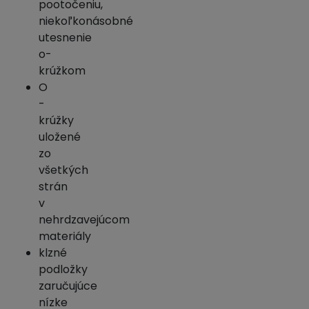
pootočeniu,
niekoľkonásobné
utesnenie
o-
krúžkom
O
-
krúžky
uložené
zo
všetkých
strán
v
nehrdzavejúcom
materiály
klzné
podložky
zaručujúce
nízke