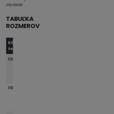
obrázok
TABUĽKA
ROZMEROV
Kód
Názov
tovaru
variantu
Váha
10610
Supatko
11.5 kg
Pridať
pr.DN050
do
PN16 E1
košíka
4700
11904
Supatko
13.5
Pridať
pr.DN065
kg
do
PN16 E1
košíka
4700