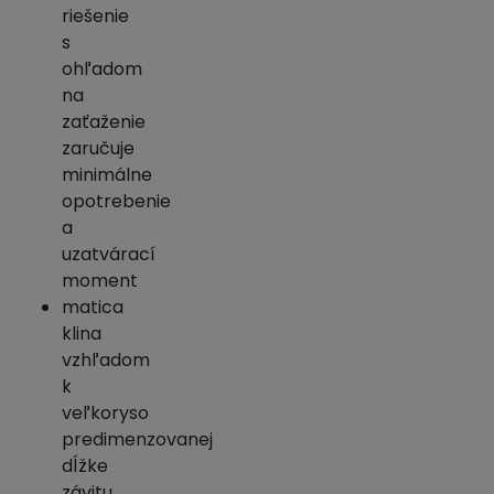
riešenie
s
ohľadom
na
zaťaženie
zaručuje
minimálne
opotrebenie
a
uzatvárací
moment
matica
klina
vzhľadom
k
veľkoryso
predimenzovanej
dĺžke
závitu