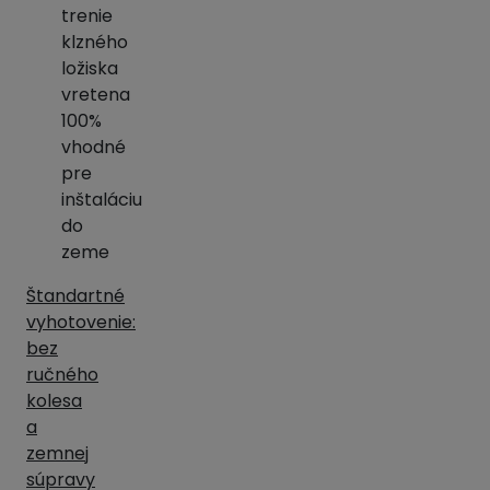
trenie
klzného
ložiska
vretena
100%
vhodné
pre
inštaláciu
do
zeme
Štandartné
vyhotovenie:
bez
ručného
kolesa
a
zemnej
súpravy