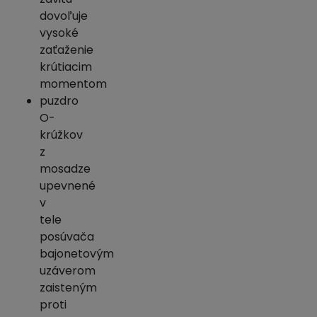
dovoľuje
vysoké
zaťaženie
krútiacim
momentom
puzdro
O-
krúžkov
z
mosadze
upevnené
v
tele
posúvača
bajonetovým
uzáverom
zaisteným
proti