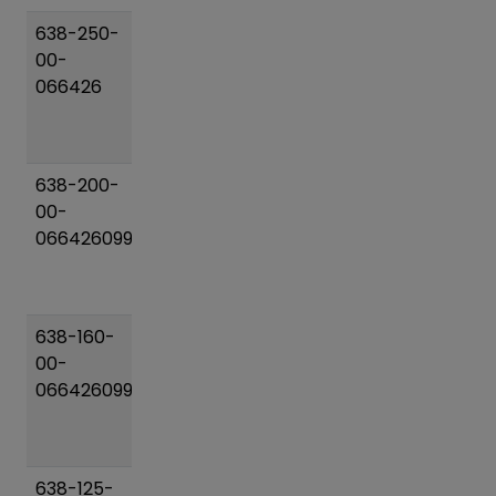
638-250-
Posuvac
118 kg
Pridať
00-
DN 250
do
066426
(266-
košíka
301)/250
PN10
638-200-
Posuvac
68 kg
Pridať
00-
DN 200
do
066426099
(193-
košíka
227)/200
PN10
638-160-
Posuvac
37 kg
Pridať
00-
DN 150
do
066426099
(159-
košíka
188)/160
PN10
638-125-
Posuvac
24 kg