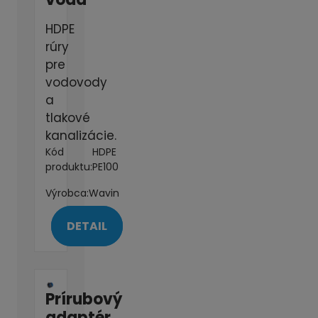
HDPE
rúry
pre
vodovody
a
tlakové
kanalizácie.
Kód
HDPE
produktu:
PE100
Výrobca:
Wavin
DETAIL
Prírubový
adaptér