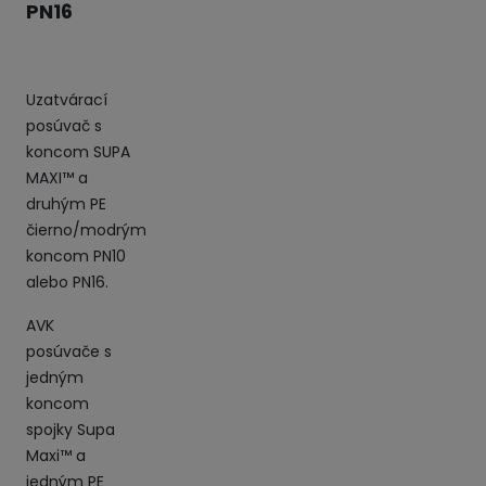
PN16
Uzatvárací
posúvač s
koncom SUPA
MAXI™ a
druhým PE
čierno/modrým
koncom PN10
alebo PN16.
AVK
posúvače s
jedným
koncom
spojky Supa
Maxi™ a
jedným PE