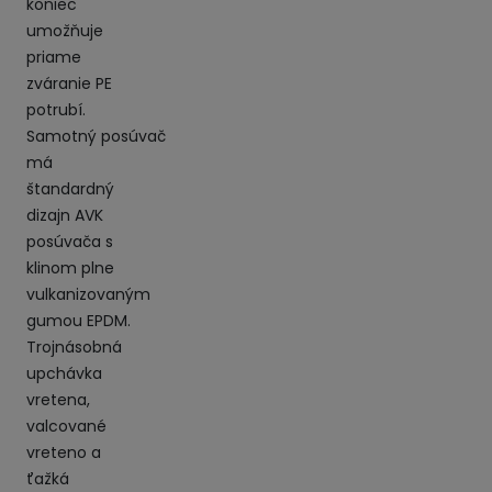
koniec
umožňuje
priame
zváranie PE
potrubí.
Samotný posúvač
má
štandardný
dizajn AVK
posúvača s
klinom plne
vulkanizovaným
gumou EPDM.
Trojnásobná
upchávka
vretena,
valcované
vreteno a
ťažká