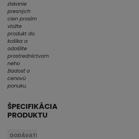
získanie
presných
cien prosím
vložte
produkt do
košíka a
odošlite
prostredníctvom
neho
žiadosť o
cenovú
ponuku.
ŠPECIFIKÁCIA
PRODUKTU
DODÁVATEĽ:
AVK