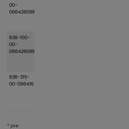
Pridať
00-
DN 125
do
066426099
(104-
košíka
133)/125
PN10
638-100-
Posuvac
20 kg
Pridať
00-
DN 100
do
066426099
(104-
košíka
133)/110
PN10
638-315-
Posuvac
173 kg
Pridať
00-066416
DN 300
do
(314-
košíka
356)/315
PN16
* pre