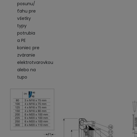
posunu/
ťahu pre
všetky
typy
potrubia
a PE
koniec pre
zváranie
elektrotvarovkou
alebo na
tupo