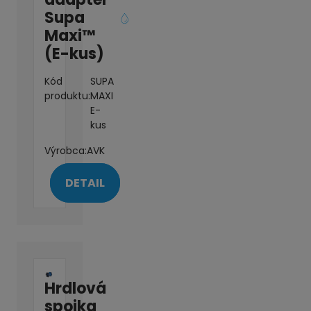
Supa
Maxi™
(E-kus)
Kód
SUPA
produktu:
MAXI
E-
kus
Výrobca:
AVK
DETAIL
Hrdlová
spojka