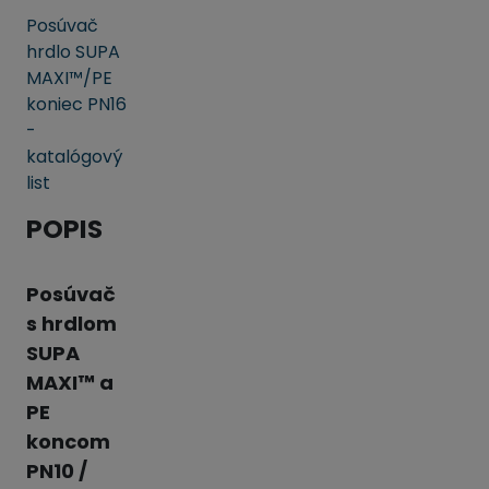
Posúvač
hrdlo SUPA
MAXI™/PE
koniec PN16
-
katalógový
list
POPIS
Posúvač
s hrdlom
SUPA
MAXI™ a
PE
koncom
PN10 /