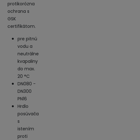
protikorózna
ochrana s
GSK
certifikátom.
pre pitnú
vodu a
neutrálne
kvapaliny
do max.
20 °C
DN080 -
DN300
PN16
Hrdlo
posúvača
s
istením
proti