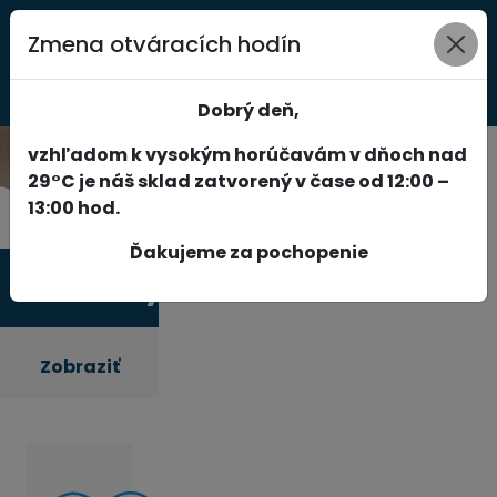
Zmena otváracích hodín
0
Dobrý deň,
vzhľadom k vysokým horúčavám v dňoch nad
29°C je náš sklad zatvorený v čase od 12:00 –
13:00 hod.
Ďakujeme za pochopenie
Produkty
Zobraziť