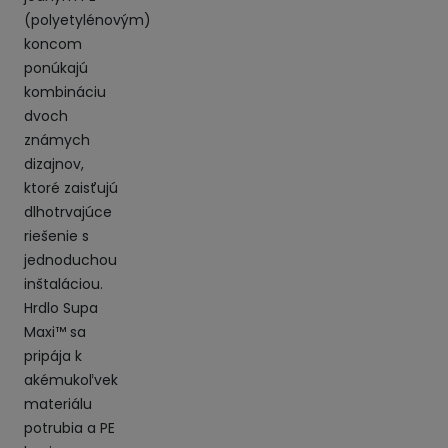
(polyetylénovým)
koncom
ponúkajú
kombináciu
dvoch
známych
dizajnov,
ktoré zaisťujú
dlhotrvajúce
riešenie s
jednoduchou
inštaláciou.
Hrdlo
Supa
Maxi™ sa
pripája k
akémukoľvek
materiálu
potrubia a PE