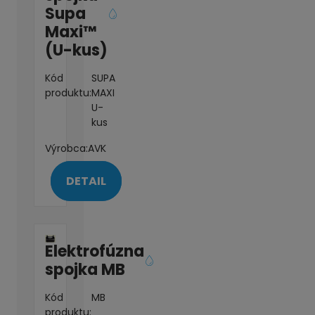
Supa
Maxi™
(U-kus)
Kód
SUPA
produktu:
MAXI
U-
kus
Výrobca:
AVK
DETAIL
Elektrofúzna
spojka MB
Kód
MB
produktu: