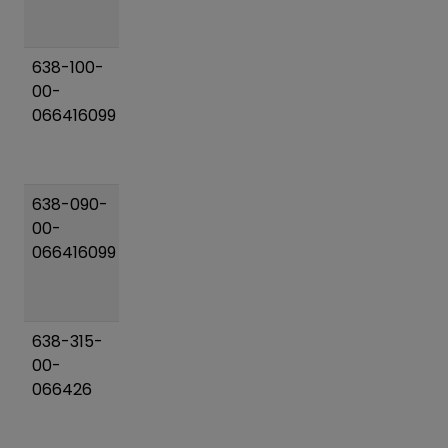
133)/125
PN16
638-100-
Posuvac
20 kg
Pridať
00-
DN 100
do
066416099
(104-
košíka
133)/110
PN16
638-090-
Posuvac
14 kg
Pridať
00-
DN 080
do
066416099
(82-
košíka
106)/090
PN16
638-315-
Posuvac
173 kg
Pridať
00-
DN 300
do
066426
(314-
košíka
356)/315
PN10