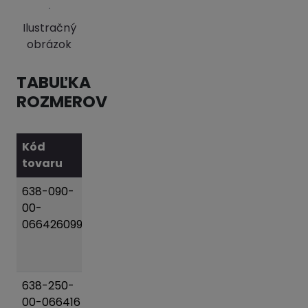
Ilustračný
obrázok
TABUĽKA
ROZMEROV
Kód
Názov
tovaru
variantu
Váha
638-090-
Posuvac
14 kg
Pridať
00-
DN 080
do
066426099
(82-
košíka
106)/090
PN10
638-250-
Posuvac
118 kg
Pridať
00-066416
DN 250
do