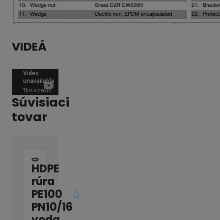
VIDEÁ
Súvisiaci
tovar
HDPE
rúra
PE100
PN10/16
voda