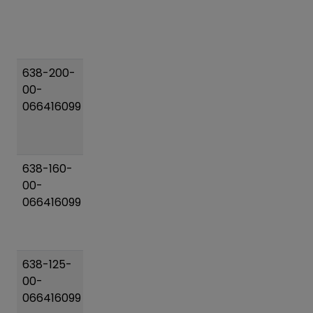
(266-
košíka
301)/250
PN16
638-200-
Posuvac
68 kg
Pridať
00-
DN 200
do
066416099
(193-
košíka
227)/200
PN16
638-160-
Posuvac
37 kg
Pridať
00-
DN 150
do
066416099
(159-
košíka
188)/160
PN16
638-125-
Posuvac
24 kg
Pridať
00-
DN 125
do
066416099
(104-
košíka