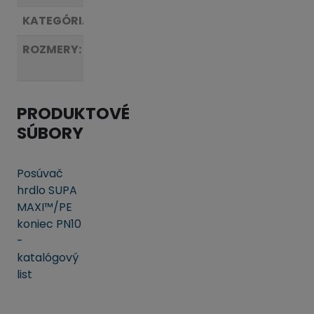
KATEGÓRIA:
Posúvače
ROZMERY:
viď
tabuľka
PRODUKTOVÉ
SÚBORY
Posúvač
hrdlo SUPA
MAXI™/PE
koniec PN10
-
katalógový
list