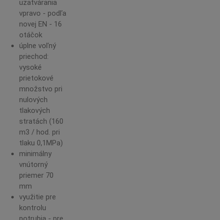
uzatvárania
vpravo - podľa
novej EN - 16
otáčok
úplne voľný
priechod:
vysoké
prietokové
množstvo pri
nulových
tlakových
stratách (160
m3 / hod. pri
tlaku 0,1MPa)
minimálny
vnútorný
priemer 70
mm
využitie pre
kontrolu
potrubia - pre