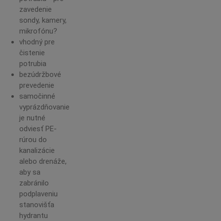
zavedenie
sondy, kamery,
mikrofónu?
vhodný pre
čistenie
potrubia
bezúdržbové
prevedenie
samočinné
vyprázdňovanie
je nutné
odviesť PE-
rúrou do
kanalizácie
alebo drenáže,
aby sa
zabránilo
podplaveniu
stanovišťa
hydrantu