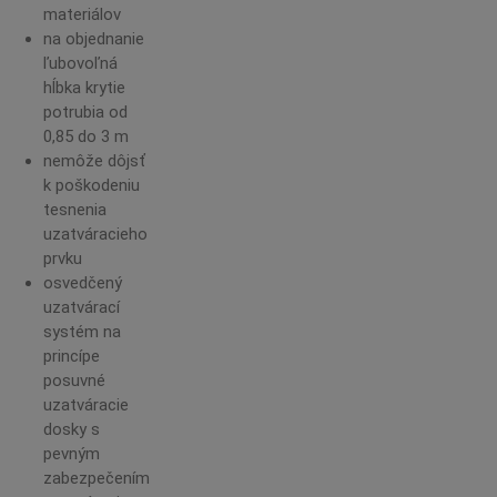
materiálov
na objednanie
ľubovoľná
hĺbka krytie
potrubia od
0,85 do 3 m
nemôže dôjsť
k poškodeniu
tesnenia
uzatváracieho
prvku
osvedčený
uzatvárací
systém na
princípe
posuvné
uzatváracie
dosky s
pevným
zabezpečením