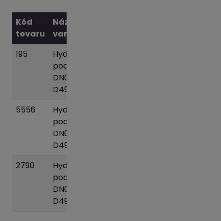
Kód
Názov
tovaru
variantu
Váha
195
Hydrant
35.1
Pridať
podz.
kg
do
DN080/1000
košíka
D490
5556
Hydrant
37.1
Pridať
podz.
kg
do
DN080/1250
košíka
D490
2790
Hydrant
39.5
Pridať
podz.
kg
do
DN080/1500
košíka
D490