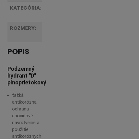
KATEGÓRIA:
Podzemné
hydranty
ROZMERY:
viď
tabuľka
POPIS
Podzemný
hydrant "D"
plnoprietokový
ťažká
antikorózna
ochrana -
epoxidové
navrstvenie a
použitie
antikoróznych