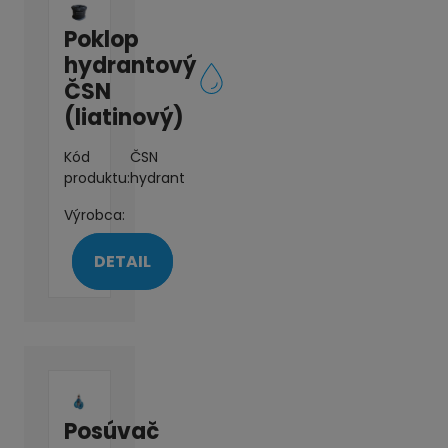
Poklop
hydrantový
ČSN
(liatinový)
Kód
ČSN
produktu:
hydrant
Výrobca:
DETAIL
Posúvač