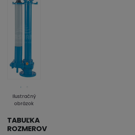
Ilustračný
obrázok
TABUĽKA
ROZMEROV