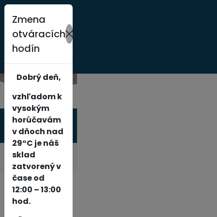
Zmena
otváracích
hodín
0
Dobrý deň,
vzhľadom k
vysokým
horúčavám
Produkty
v dňoch nad
29°C je náš
sklad
Zobraziť
zatvorený v
čase od
12:00 – 13:00
hod.