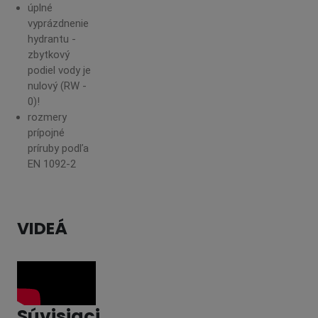
úplné
vyprázdnenie
hydrantu -
zbytkový
podiel vody je
nulový (RW -
0)!
rozmery
prípojné
príruby podľa
EN 1092-2
VIDEÁ
Súvisiaci