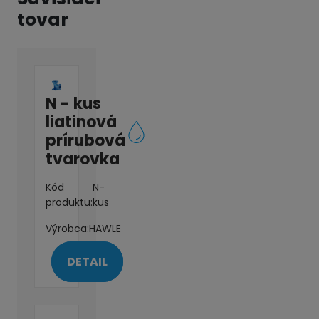
tovar
N - kus
liatinová
prírubová
tvarovka
Kód
N-
produktu:
kus
Výrobca:
HAWLE
DETAIL