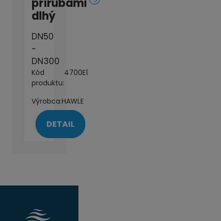
prírubami
dlhý
DN50
-
DN300
Kód
4700E1
produktu:
Výrobca:
HAWLE
DETAIL