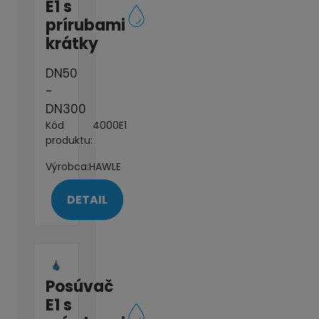
E1 s
prírubami
krátky
DN50
-
DN300
Kód
4000E1
produktu:
Výrobca:
HAWLE
DETAIL
Posúvač
E1 s