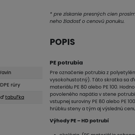
* pre získanie presných cien prosí
neho žiadosť o cenovú ponuku.
POPIS
PE potrubia
avin
Pre označenie potrubia z polyetylén
vysokohustotný). Táto skratka sa ď
DPE rúry
materiálu PE 80 alebo PE 100. Hodn
povoleného napätia v stene potrubi
iď
tabuľka
vstupnej suroviny PE 80 alebo PE 1
hrúbku steny a tým aj výslednú cenu
Výhody PE – HD potrubí