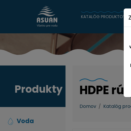
KATALÓG PRODUKTOV
Produkty
HDPE rúr
Domov
Katalóg pr
Voda