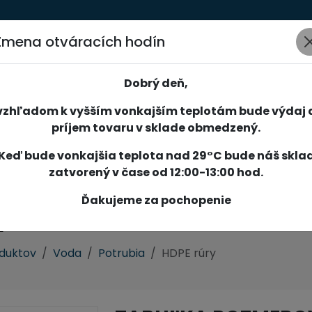
Zmena otváracích hodín
AKCIE
NOVINKY
SPOLOČNOSŤ
SLUŽBY
REFERENCIE
Dobrý deň,
vzhľadom k vyšším vonkajším teplotám bude výdaj 
príjem tovaru v sklade obmedzený.
Keď bude vonkajšia teplota nad 29°C bude náš skla
zatvorený v čase od 12:00-13:00 hod.
Ďakujeme za pochopenie
y
oduktov
Voda
Potrubia
HDPE rúry