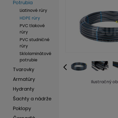
Potrubia
Liatinové rúry
HDPE rúry
PVC tlakové
rúry
PVC studničné
rúry
Sklolaminátové
potrubie
Tvarovky
Armatúry
Ilustračný o
Hydranty
Šachty a nádrže
Poklopy