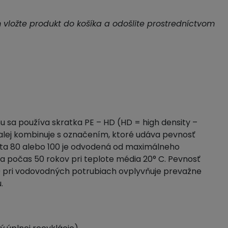
m vložte produkt do košíka a odošlite prostredníctvom
u sa používa skratka PE – HD (HD = high density –
alej kombinuje s označením, ktoré udáva pevnosť
ota 80 alebo 100 je odvodená od maximálneho
a počas 50 rokov pri teplote média 20° C. Pevnosť
00 pri vodovodných potrubiach ovplyvňuje prevažne
.