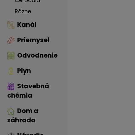
Čerpadlá
Rôzne
Kanál
Priemysel
Odvodnenie
Plyn
Stavebná
chémia
Dom a
záhrada