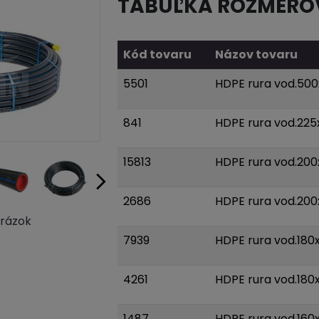
TABUĽKA ROZMERO
Kód tovaru
Názov tovaru
5501
HDPE rura vod.500
841
HDPE rura vod.225
15813
HDPE rura vod.200
2686
HDPE rura vod.200x
brázok
7939
HDPE rura vod.180x
4261
HDPE rura vod.180x
1487
HDPE rura vod.160x