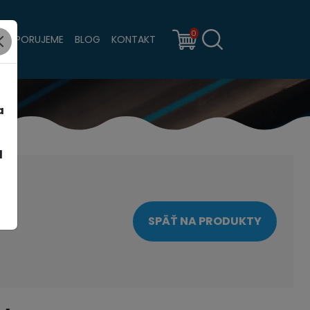
0
PODPORUJEME
BLOG
KONTAKT
a
d
SPÄŤ NA PRODUKTY