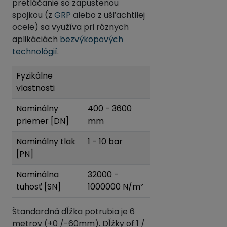
pretláčanie so zapustenou
spojkou (z
GRP
alebo z ušľachtilej
ocele) sa využíva pri rôznych
aplikáciách
bezvýkopových
technológií
.
Fyzikálne
vlastnosti
Nominálny
400 - 3600
priemer [DN]
mm
Nominálny tlak
1 - 10 bar
[PN]
Nominálna
32000 -
tuhosť [SN]
1000000 N/m²
Štandardná dĺžka potrubia je 6
metrov (+0 /-60mm). Dĺžky of 1 /