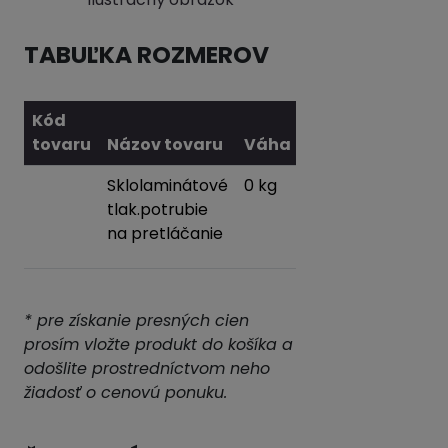
TABUĽKA ROZMEROV
Kód
tovaru
Názov tovaru
Váha
Sklolaminátové
0 kg
Pridať
tlak.potrubie
do
na pretláčanie
košíka
* pre získanie presných cien
prosím vložte produkt do košíka a
odošlite prostredníctvom neho
žiadosť o cenovú ponuku.