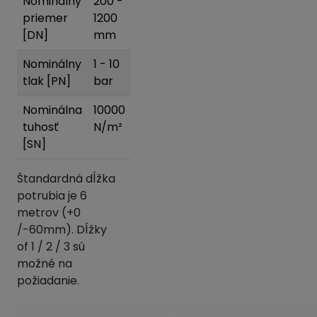
Nominálny
200 -
priemer
1200
[DN]
mm
Nominálny
1 - 10
tlak [PN]
bar
Nominálna
10000
tuhosť
N/m²
[SN]
Štandardná dĺžka
potrubia je 6
metrov (+0
/-60mm). Dĺžky
of 1 / 2 / 3 sú
možné na
požiadanie.