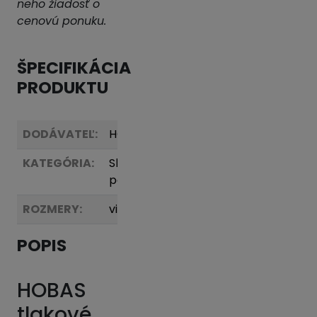
neho žiadosť o
cenovú ponuku.
ŠPECIFIKÁCIA
PRODUKTU
DODÁVATEĽ:
HOBAS
KATEGÓRIA:
Sklolaminátové
potrubie
ROZMERY:
viď
tabuľka
POPIS
HOBAS
tlakové