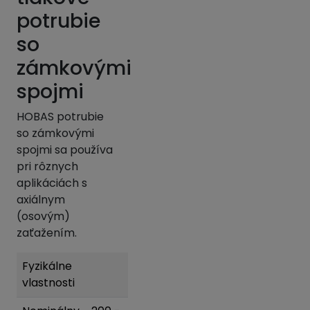
potrubie
so
zámkovými
spojmi
HOBAS potrubie
so zámkovými
spojmi sa používa
pri rôznych
aplikáciách s
axiálnym
(osovým)
zaťažením.
Fyzikálne
vlastnosti