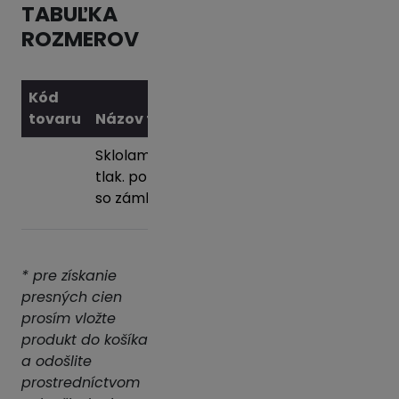
TABUĽKA
ROZMEROV
Kód
tovaru
Názov tovaru
Váha
Sklolaminátové
0 kg
Pridať
tlak. potrubie
do
so zámkom
košíka
* pre získanie
presných cien
prosím vložte
produkt do košíka
a odošlite
prostredníctvom