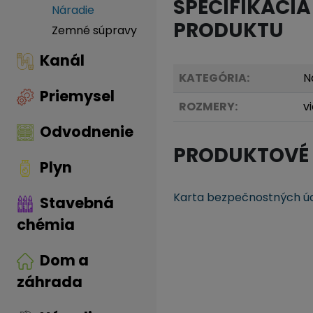
ŠPECIFIKÁCIA
Náradie
PRODUKTU
Zemné súpravy
Kanál
KATEGÓRIA:
N
Priemysel
ROZMERY:
v
Odvodnenie
PRODUKTOVÉ
Plyn
Karta bezpečnostných ú
Stavebná
chémia
Dom a
záhrada