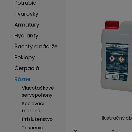
Potrubia
Tvarovky
Armatúry
Hydranty
Šachty a nádrže
Poklopy
Čerpadlá
Rôzne
Viacotačkové
servopohony
Spojovací
materiál
Ilustračný o
Príslušenstvo
Tesnenia