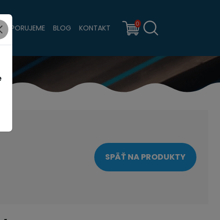
0
PODPORUJEME
BLOG
KONTAKT
e
SPÄŤ NA PRODUKTY