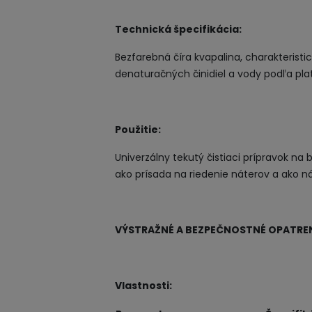
Technická špecifikácia:
Bezfarebná číra kvapalina, charakteristi
denaturačných činidiel a vody podľa pl
Použitie:
Univerzálny tekutý čistiaci prípravok na
ako prísada na riedenie náterov a ako n
VÝSTRAŽNÉ A BEZPEČNOSTNÉ OPATREN
Vlastnosti: