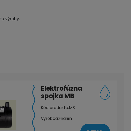
u výroby.
Elektrofúzna
spojka MB
Kód produktu:
MB
Výrobca:
Frialen