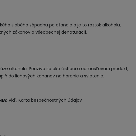
ckého slabého zápachu po etanole a je to roztok alkoholu,
atných zákonov o všeobecnej denaturácií.
 báze alkoholu. Používa sa ako čistiaci a odmasťovací produkt,
áplň do liehových kahanov na horenie a svietenie.
IA:
Viď., Karta bezpečnostných údajov