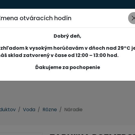
Zmena otváracích hodín
AKCIE
NOVINKY
SPOLOČNOSŤ
SLUŽBY
REFERENCIE
Dobrý deň,
vzhľadom k vysokým horúčavám v dňoch nad 29°C j
áš sklad zatvorený v čase od 12:00 – 13:00 hod.
Ďakujeme za pochopenie
oduktov
Voda
Rôzne
Náradie