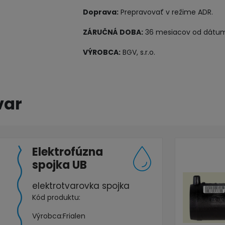
Doprava:
Prepravovať v režime ADR.
ZÁRUČNÁ DOBA:
36 mesiacov od dátum
VÝROBCA:
BGV, s.r.o.
var
Elektrofúzna
spojka UB
elektrotvarovka spojka
Kód produktu:
Výrobca:
Frialen