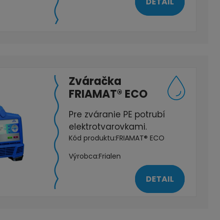
DETAIL
Zváračka
FRIAMAT® ECO
Pre zváranie PE potrubí
elektrotvarovkami.
Kód produktu:
FRIAMAT® ECO
Výrobca:
Frialen
DETAIL