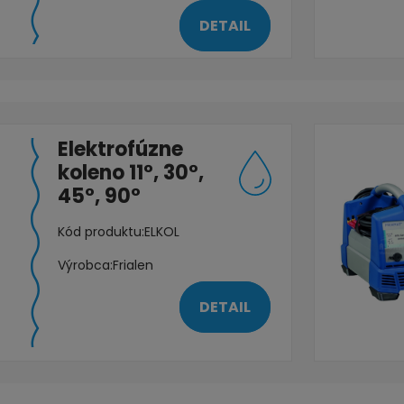
DETAIL
Elektrofúzne
koleno 11°, 30°,
45°, 90°
Kód produktu:
ELKOL
Výrobca:
Frialen
DETAIL