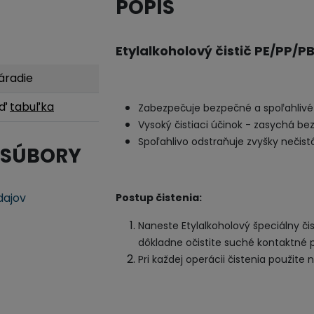
POPIS
Etylalkoholový čistič PE/PP/P
áradie
iď
tabuľka
Zabezpečuje bezpečné a spoľahlivé
Vysoký čistiaci účinok - zasychá be
Spoľahlivo odstraňuje zvyšky nečist
 SÚBORY
dajov
Postup čistenia:
Naneste Etylalkoholový špeciálny či
dôkladne očistite suché kontaktné 
Pri každej operácii čistenia použite 