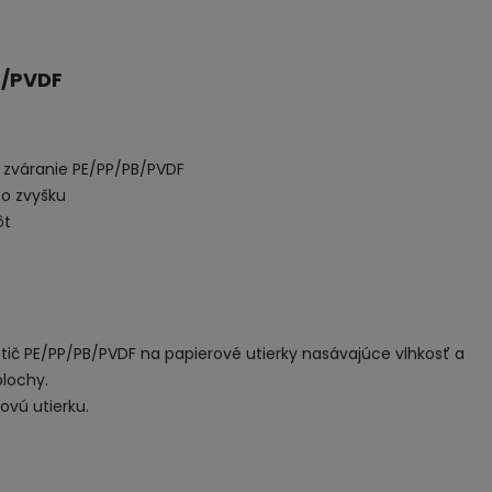
B/PVDF
 zváranie PE/PP/PB/PVDF
zo zvyšku
ôt
stič PE/PP/PB/PVDF na papierové utierky nasávajúce vlhkosť a
plochy.
novú utierku.