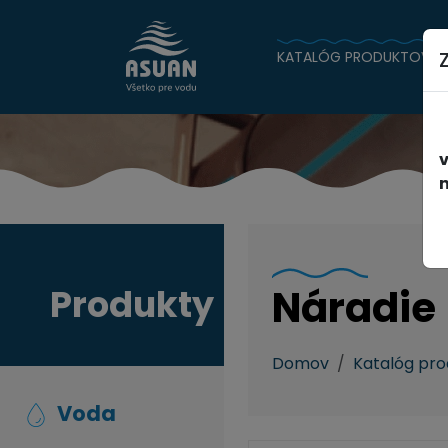
KATALÓG PRODUKTOV
n
Produkty
Náradie
Domov
Katalóg pr
Voda