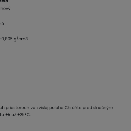
ácia
iehový
ná
8-0,805 g/cm3
ch priestoroch vo zvislej polohe Chráňte pred slnečným
ta +5 až +25°C.