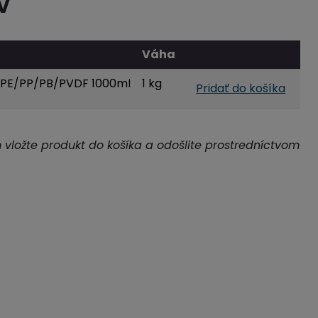
V
Váha
ic PE/PP/PB/PVDF 1000ml
1 kg
Pridať do košíka
m vložte produkt do košíka a odošlite prostredníctvom