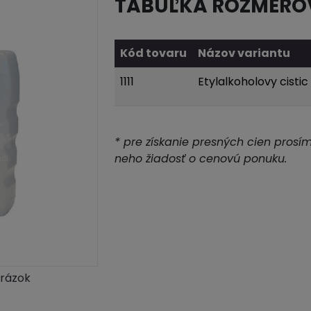
TABUĽKA ROZMERO
Kód tovaru
Názov variantu
1111
Etylalkoholovy cist
* pre získanie presných cien prosí
neho žiadosť o cenovú ponuku.
brázok