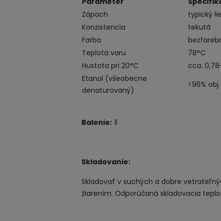
Parameter
Špecifik
Zápach
typický l
Konzistencia
tekutá
Farba
bezfareb
Teplota varu
78°C
Hustota pri 20°C
cca. 0,7
Etanol (všeobecne
<96% obj.
denaturovaný)
Balenie:
1l
Skladovanie:
Skladovať v suchých a dobre vetrateľný
žiarením. Odporúčaná skladovacia teplo