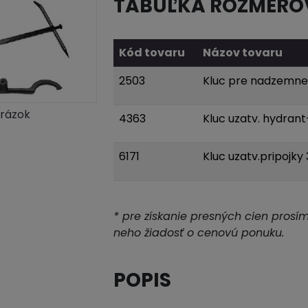
TABUĽKA ROZMERO
Kód tovaru
Názov tovaru
2503
Kluc pre nadzemne
brázok
4363
Kluc uzatv. hydra
6171
Kluc uzatv.pripojky
* pre získanie presných cien prosí
neho žiadosť o cenovú ponuku.
POPIS