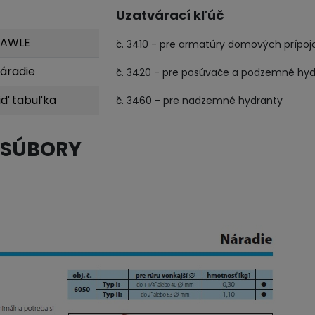
Uzatvárací kľúč
AWLE
č. 3410 - pre armatúry domových prípoj
áradie
č. 3420 - pre posúvače a podzemné hy
iď
tabuľka
č. 3460 - pre nadzemné hydranty
 SÚBORY