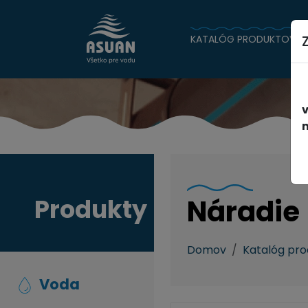
KATALÓG PRODUKTOV
n
Produkty
Náradie
Domov
Katalóg pr
Voda