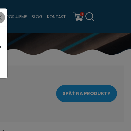
0
PODPORUJEME
BLOG
KONTAKT
e
SPÄŤ NA PRODUKTY