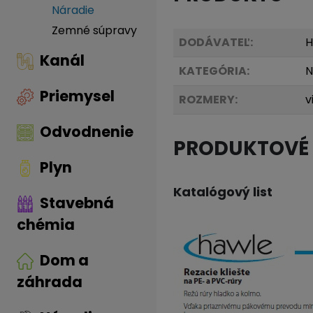
Náradie
Zemné súpravy
DODÁVATEĽ:
H
Kanál
KATEGÓRIA:
N
Priemysel
ROZMERY:
v
Odvodnenie
PRODUKTOVÉ
Plyn
Katalógový list
Stavebná
chémia
Dom a
záhrada