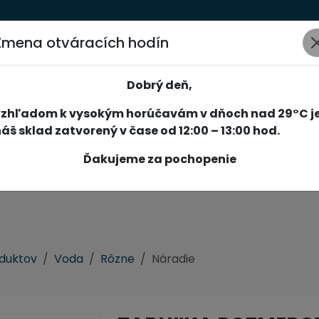
Zmena otváracích hodín
AKCIE
NOVINKY
SPOLOČNOSŤ
SLUŽBY
REFERENCIE
Dobrý deň,
vzhľadom k vysokým horúčavám v dňoch nad 29°C j
áš sklad zatvorený v čase od 12:00 – 13:00 hod.
Ďakujeme za pochopenie
oduktov
Voda
Rôzne
Náradie