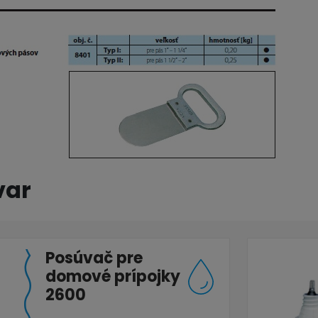
var
Posúvač pre
domové prípojky
2600