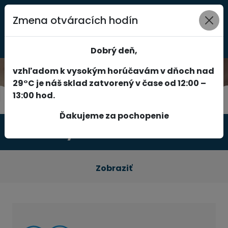
Zmena otváracích hodín
0
Dobrý deň,
vzhľadom k vysokým horúčavám v dňoch nad
29°C je náš sklad zatvorený v čase od 12:00 –
13:00 hod.
Ďakujeme za pochopenie
Produkty
Zobraziť