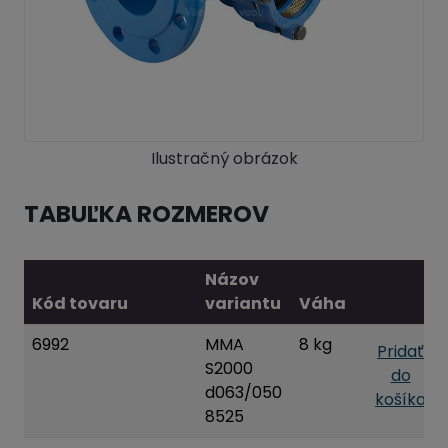
Ilustračný obrázok
TABUĽKA ROZMEROV
Názov
Kód tovaru
variantu
Váha
6992
MMA
8 kg
Pridať
S2000
do
d063/050
košíka
8525