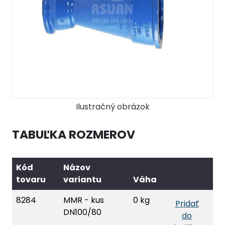
Ilustračný obrázok
TABUĽKA ROZMEROV
Kód
Názov
tovaru
variantu
Váha
8284
MMR - kus
0 kg
Pridať
DN100/80
do