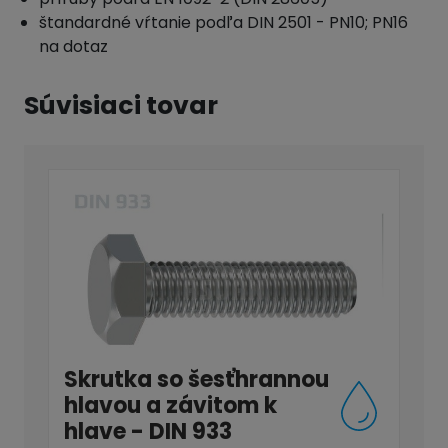
štandardné vŕtanie podľa DIN 2501 - PN10; PN16
na dotaz
Súvisiaci tovar
Skrutka so šesťhrannou
hlavou a závitom k
hlave - DIN 933