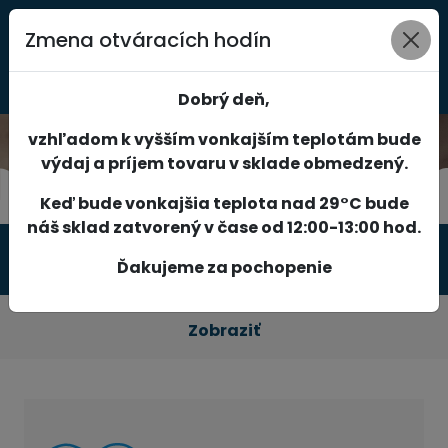
Zmena otváracích hodín
0
Dobrý deň,
vzhľadom k vyšším vonkajším teplotám bude
výdaj a príjem tovaru v sklade obmedzený.
Keď bude vonkajšia teplota nad 29°C bude
náš sklad zatvorený v čase od 12:00-13:00 hod.
Produkty
Ďakujeme za pochopenie
Zobraziť