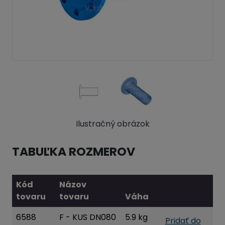
Ilustračný obrázok
TABUĽKA ROZMEROV
Kód
Názov
tovaru
tovaru
Váha
6588
F - KUS DN080
5.9 kg
Pridať do