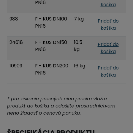
PN16
košíka
988
F - KUS DN100
7 kg
Pridať do
PN16
košíka
24618
F - KUS DN150
10.5
Pridať do
PN16
kg
košíka
10909
F - KUS DN200
16 kg
Pridať do
PN16
košíka
* pre získanie presných cien prosím vložte
produkt do košíka a odošlite prostredníctvom
neho žiadosť o cenovú ponuku.
ŠPECIFIKÁCIA PRODUKTU