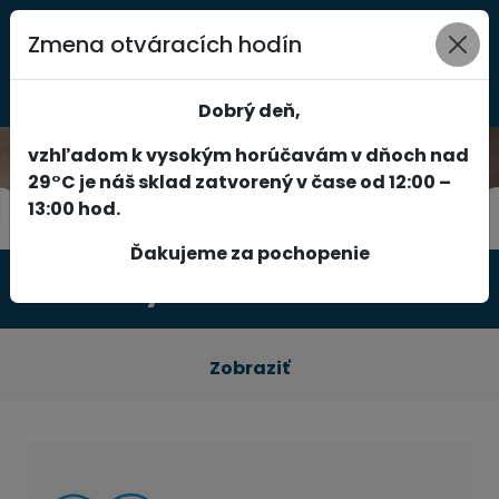
Zmena otváracích hodín
0
Dobrý deň,
vzhľadom k vysokým horúčavám v dňoch nad
29°C je náš sklad zatvorený v čase od 12:00 –
13:00 hod.
Ďakujeme za pochopenie
Produkty
Zobraziť