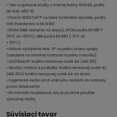
• Telo a upínacie krúžky z tvárnej liatiny GGG45, podľa
EN-GJS-450-10
• Povrch RESICOAT® na báze tvrdeného epoxidu, podľa
GSK štandardov a EN 14901
• EPDM (NBR tesnenie na dopyt), EPDM podľa EN 681-1
(0°C až +50°C), NBR podľa EN 682 (-5°C až
+ 50°C)
• Uhlové vychýlenie Max. 8° na jednu stranu spojky
(založené na strednej hodnote rozsahu tvarovky)
• Uni/Fiksers®: kvalita nerezovej ocele A4 (AISI 316)
• Skrutky, matice a podložky: kvalita nerezovej ocele A2
(AISI 304) kvalita nerezovej ocele A4 na dotaz
• Hygienické viečko proti vniknutiu nečistôt do tvarovky
počas skladovania
• Pri montáži na plastové rúry je povinné použitie
výstužnej vložky
Súvisiaci tovar