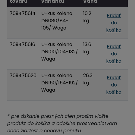
tovaru
variantu
Váha
709475614
U-kus koleno
10.2
Pridať
DN080/84-
kg
do
105/ Waga
košíka
709475616
U-kus koleno
13.6
Pridať
DN100/104-132/
kg
do
Waga
košíka
709475620
U-kus koleno
26.3
Pridať
DN150/154-192/
kg
do
Waga
košíka
* pre získanie presných cien prosím vložte
produkt do košíka a odošlite prostredníctvom
neho žiadosť o cenovú ponuku.