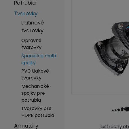
Potrubia
Tvarovky
Liatinové
tvarovky
Opravné
tvarovky
Špeciálne multi
spojky
PVC tlakové
tvarovky
Mechanické
spojky pre
potrubia
Tvarovky pre
HDPE potrubia
Armatúry
Ilustračný o