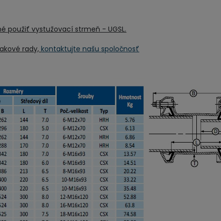
plota: -20°C + 30°C
né použiť vystužovací strmeň - UGSL.
lakové rady,
kontaktujte našu spoločnosť