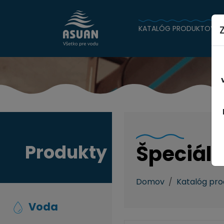
KATALÓG PRODUKTOV
Produkty
Špeciáln
Domov
Katalóg pr
Voda