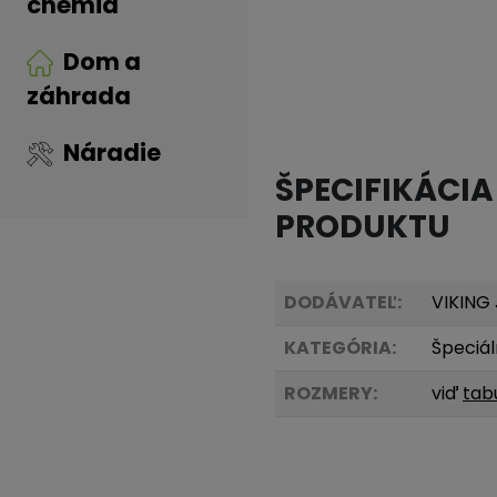
chémia
Dom a
záhrada
Náradie
ŠPECIFIKÁCIA
PRODUKTU
DODÁVATEĽ:
VIKING
KATEGÓRIA:
Špeciál
ROZMERY:
viď
tab