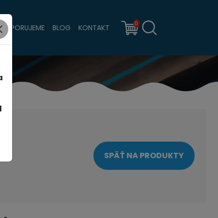
0
PODPORUJEME
BLOG
KONTAKT
a
d
SPÄŤ NA PRODUKTY