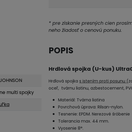
* pre získanie presných cien prosí
neho žiadosť o cenovú ponuku.
POPIS
Hrdlová spojka (U-kus) Ultra
 JOHNSON
Hrdlová spojka
s istením proti posunu (
z
oceľ, tvárnu liatinu, azbestocement, PV
ne multi spojky
Materiál: Tvárna liatina
uľka
Povrchová úprava: Rilsan-nylon.
Tesnenie: EPDM. Nerezové šróbenie
Tolerancia max. 44 mm.
Vyosenie 8°.