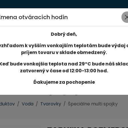
Zmena otváracích hodín
AKCIE
NOVINKY
SPOLOČNOSŤ
SLUŽBY
REFERENCIE
Dobrý deň,
vzhľadom k vyšším vonkajším teplotám bude výdaj 
príjem tovaru v sklade obmedzený.
Keď bude vonkajšia teplota nad 29°C bude náš skla
zatvorený v čase od 12:00-13:00 hod.
Ďakujeme za pochopenie
e multi spojky
oduktov
Voda
Tvarovky
Špeciálne multi spojky