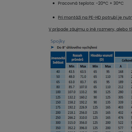
Pracovná te
Pri montáži na PE-HD potrubí je nut
V prípade záujmu o iné rozmery, alebo t