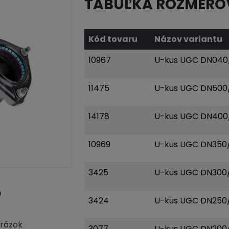
TABUĽKA ROZMERO
Kód tovaru
Názov variantu
10967
U-kus UGC DN040
11475
U-kus UGC DN500
14178
U-kus UGC DN400/
10969
U-kus UGC DN350/
3425
U-kus UGC DN300/
3424
U-kus UGC DN250/
brázok
3077
U-kus UGC DN200/