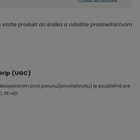
m vložte produkt do košíka a odošlite prostredníctvom
Grip (UGC)
abezpečením proti posunu/povytiahnutiu) je použiteľná pre
C, PE-HD.