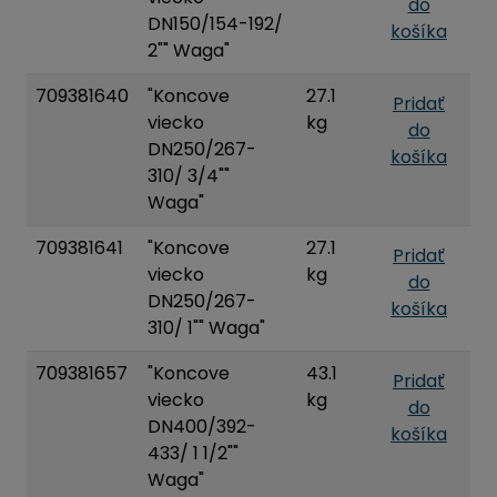
do
DN150/154-192/
košíka
2"" Waga"
709381640
"Koncove
27.1
Pridať
viecko
kg
do
DN250/267-
košíka
310/ 3/4""
Waga"
709381641
"Koncove
27.1
Pridať
viecko
kg
do
DN250/267-
košíka
310/ 1"" Waga"
709381657
"Koncove
43.1
Pridať
viecko
kg
do
DN400/392-
košíka
433/ 1 1/2""
Waga"