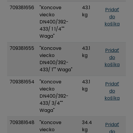
709381656
"Koncove
43.1
Pridať
viecko
kg
do
DN400/392-
košíka
433/ 1 1/4""
Waga"
709381655
"Koncove
43.1
Pridať
viecko
kg
do
DN400/392-
košíka
433/ 1"" Waga"
709381654
"Koncove
43.1
Pridať
viecko
kg
do
DN400/392-
košíka
433/ 3/4""
Waga"
709381648
"Koncove
34.4
Pridať
viecko
kg
do