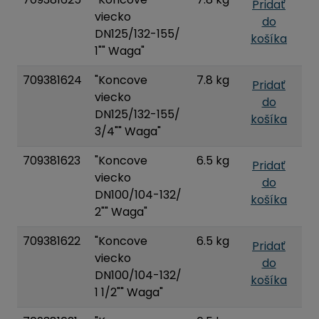
Pridať
viecko
do
DN125/132-155/
košíka
1"" Waga"
709381624
"Koncove
7.8 kg
Pridať
viecko
do
DN125/132-155/
košíka
3/4"" Waga"
709381623
"Koncove
6.5 kg
Pridať
viecko
do
DN100/104-132/
košíka
2"" Waga"
709381622
"Koncove
6.5 kg
Pridať
viecko
do
DN100/104-132/
košíka
1 1/2"" Waga"