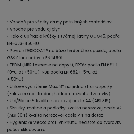
• Vhodné pre všetky druhy potrubných materiálov
• Vhodné pre vodu aj plyn
• Telo a upínacie krúžky z tvárnej liatiny GGG45, podľa
EN-GJS-450-10
• Povrch RESICOAT® na báze tvrdeného epoxidu, podľa
GSK štandardov a EN 14901
• EPDM (NBR tesnenie na dopyt), EPDM podľa EN 681-1
(0°C až +50°C), NBR podľa EN 682 (-5°C až
+ 50°C)
• Uhlové vychýlenie Max. 8° na jednu stranu spojky
(založené na strednej hodnote rozsahu tvarovky)
• Uni/Fiksers®: kvalita nerezovej ocele A4 (AISI 316)
• Skrutky, matice a podložky: kvalita nerezovej ocele A2
(AISI 304) kvalita nerezovej ocele A4 na dotaz
• Hygienické viečko proti vniknutiu nečistôt do tvarovky
počas skladovania