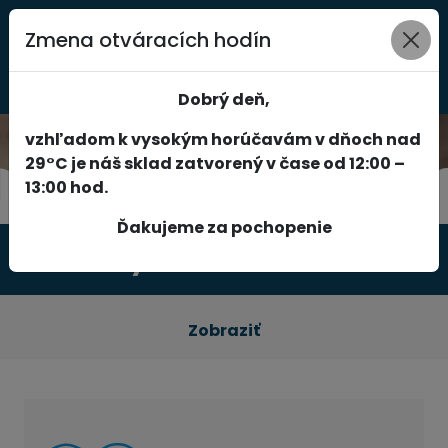
Zmena otváracích hodín
0
Dobrý deň,
vzhľadom k vysokým horúčavám v dňoch nad
29°C je náš sklad zatvorený v čase od 12:00 –
13:00 hod.
Ďakujeme za pochopenie
Produkty
Zobraziť