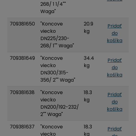
268/ 1 1/4""
Waga"
709381650
"Koncove
20.9
Pridať
viecko
kg
do
DN225/230-
košíka
268/ 1"" Waga"
709381649
"Koncove
34.4
Pridať
viecko
kg
do
DN300/315-
košíka
356/ 2"" Waga"
709381638
"Koncove
18.3
Pridať
viecko
kg
do
DN200/192-232/
košíka
2"" Waga"
709381637
"Koncove
18.3
Pridať
viecko
kg