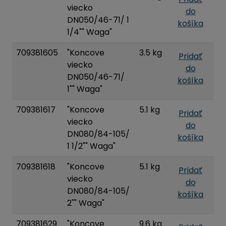
viecko
do
DN050/46-71/ 1
košíka
1/4"" Waga"
709381605
"Koncove
3.5 kg
Pridať
viecko
do
DN050/46-71/
košíka
1"" Waga"
709381617
"Koncove
5.1 kg
Pridať
viecko
do
DN080/84-105/
košíka
1 1/2"" Waga"
709381618
"Koncove
5.1 kg
Pridať
viecko
do
DN080/84-105/
košíka
2"" Waga"
709381629
"Koncove
9.6 kg