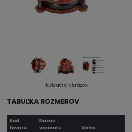
Ilustračný obrázok
TABUĽKA ROZMEROV
Kód
Názov
tovaru
variantu
Váha