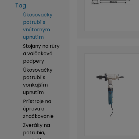
Tag
Úkosovačky
potrubí s
vnútorným
upnutím
Stojany na rúry
a valčekové
podpery
Úkosovačky
potrubí s
vonkajším
upnutím
Prístroje na
úpravu a
značkovanie
Zveráky na
potrubia,