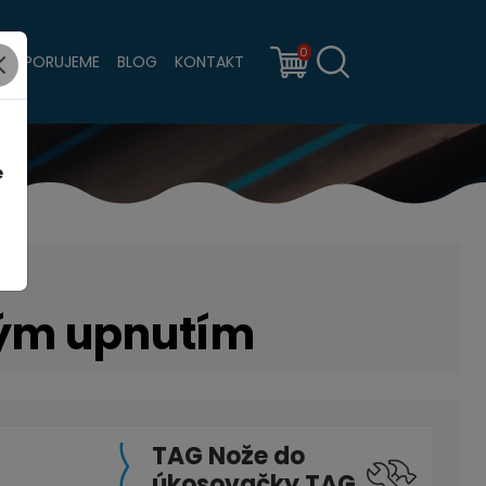
0
PODPORUJEME
BLOG
KONTAKT
e
ným upnutím
TAG Nože do
úkosovačky TAG