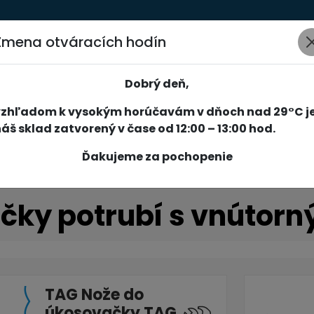
Zmena otváracích hodín
AKCIE
NOVINKY
SPOLOČNOSŤ
SLUŽBY
REFERENCIE
Dobrý deň,
vzhľadom k vysokým horúčavám v dňoch nad 29°C j
áš sklad zatvorený v čase od 12:00 – 13:00 hod.
Ďakujeme za pochopenie
čky potrubí s vnútor
TAG Nože do
úkosovačky TAG