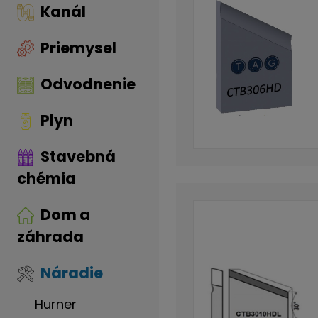
Kanál
Priemysel
Odvodnenie
Plyn
Stavebná
chémia
Dom a
záhrada
Náradie
Hurner