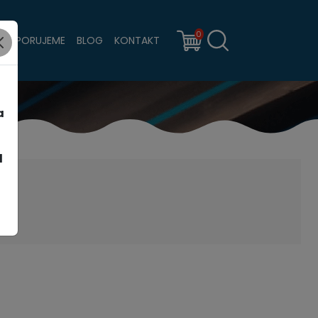
0
PODPORUJEME
BLOG
KONTAKT
a
d