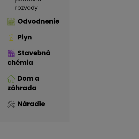
rozvody
Odvodnenie
Plyn
Stavebná
chémia
Dom a
záhrada
Náradie