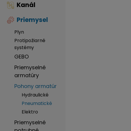
Kanál
Priemysel
Plyn
Protipožiarné
systémy
GEBO
Priemyselné
armatúry
Pohony armatúr
Hydraulické
Pneumatické
Elektro
Priemyselné
potrubné