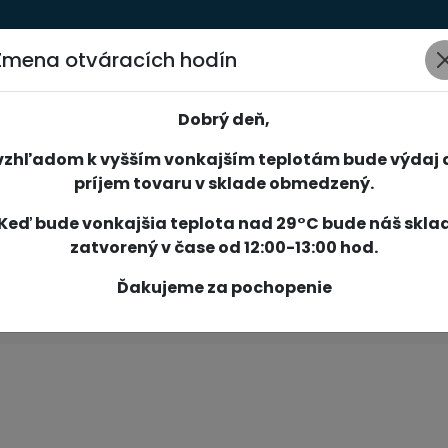
Zmena otváracích hodín
AKCIE
NOVINKY
SPOLOČNOSŤ
SLUŽBY
REFERENCIE
Dobrý deň,
vzhľadom k vyšším vonkajším teplotám bude výdaj 
príjem tovaru v sklade obmedzený.
Keď bude vonkajšia teplota nad 29°C bude náš skla
zatvorený v čase od 12:00-13:00 hod.
Ďakujeme za pochopenie
ické