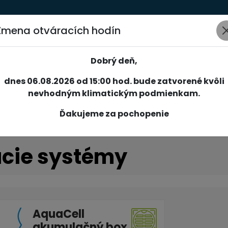
Zmena otváracích hodín
AKCIE
NOVINKY
SPOLOČNOSŤ
SLUŽBY
REFERENCIE
Dobrý deň,
dnes 06.08.2026 od 15:00 hod. bude zatvorené kvôli
nevhodným klimatickým podmienkam.
Ďakujeme za pochopenie
cie systémy
AquaCell
akumulačný box