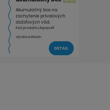
Akumulačný box na
zachytenie prívalových
dažďových vôd.
Kód produktu:
Aquacell
Výrobca:
Wavin
DETAIL