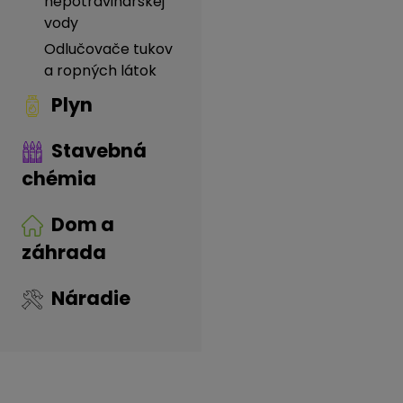
nepotravinárskej
vody
Odlučovače tukov
a ropných látok
Plyn
Stavebná
chémia
Dom a
záhrada
Náradie