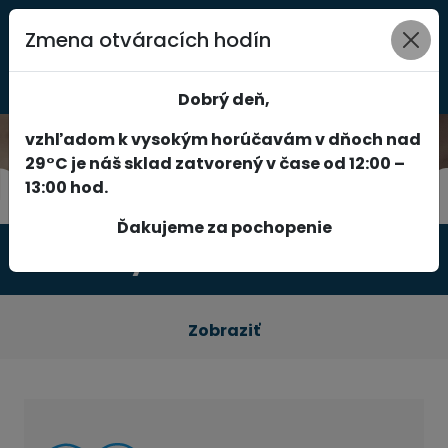
Zmena otváracích hodín
0
Dobrý deň,
vzhľadom k vysokým horúčavám v dňoch nad
29°C je náš sklad zatvorený v čase od 12:00 –
13:00 hod.
Ďakujeme za pochopenie
Produkty
Zobraziť